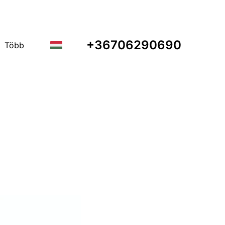
+36706290690
Több