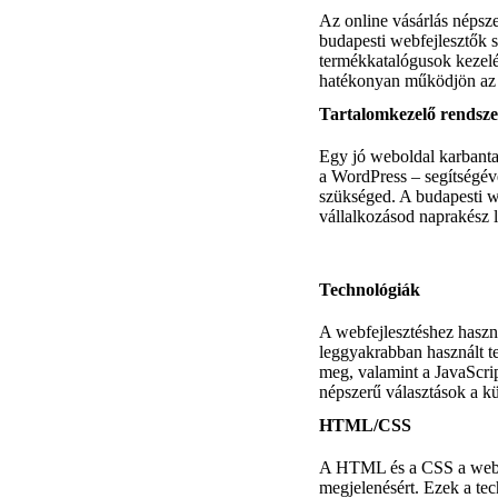
Az online vásárlás népsz
budapesti webfejlesztők s
termékkatalógusok kezelés
hatékonyan működjön az 
Tartalomkezelő rendsz
Egy jó weboldal karbantar
a WordPress – segítségéve
szükséged. A budapesti w
vállalkozásod naprakész 
Technológiák
A webfejlesztéshez haszn
leggyakrabban használt t
meg, valamint a JavaScrip
népszerű választások a k
HTML/CSS
A HTML és a CSS a webold
megjelenésért. Ezek a te