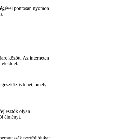
ítségével pontosan nyomon
n.
darc között. Az interneten
feleiddel.
geszköz is lehet, amely
ejlesztők olyan
ói élményt.
emutassák portfóliójukat