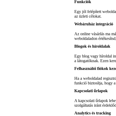
Funkciók
Egy jól felépített webold
az üzleti célokat.
Webáruház integráció
Az online vásárlás ma már
weboldaladon értékesítsd, 
Blogok és híroldalak
Egy blog vagy híroldal in
a látogatóknak. Ezen kere
Felhasználói fiókok kez
Ha a weboldalad regisztrá
funkció biztosítja, hogy
Kapcsolati űrlapok
A kapcsolati űrlapok lehe
szolgáltatás iránt érdekl
Analytics és tracking