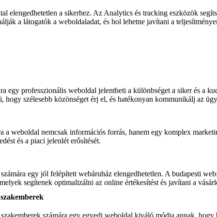
tal elengedhetetlen a sikerhez. Az Analytics és tracking eszközök seg
lják a látogatók a weboldaladat, és hol lehetne javítani a teljesítménye
a egy professzionális weboldal jelentheti a különbséget a siker és a ku
szi, hogy szélesebb közönséget érj el, és hatékonyan kommunikálj az ügy
a a weboldal nemcsak információs forrás, hanem egy komplex marketin
ést és a piaci jelenlét erősítését.
számára egy jól felépített webáruház elengedhetetlen. A budapesti webf
elyek segítenek optimalizálni az online értékesítést és javítani a vásárl
v szakemberek
 szakemberek számára egy egyedi weboldal kiváló módja annak, hogy b