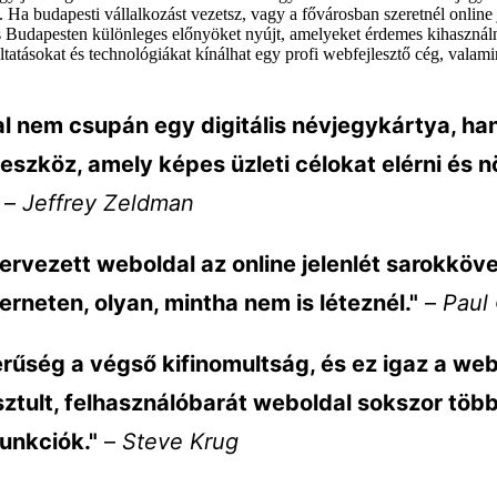
. Ha budapesti vállalkozást vezetsz, vagy a fővárosban szeretnél online j
s Budapesten különleges előnyöket nyújt, amelyeket érdemes kihasznál
áltatásokat és technológiákat kínálhat egy profi webfejlesztő cég, valam
l nem csupán egy digitális névjegykártya, h
eszköz, amely képes üzleti célokat elérni és 
–
Jeffrey Zeldman
tervezett weboldal az online jelenlét sarokkö
terneten, olyan, mintha nem is léteznél."
–
Paul
rűség a végső kifinomultság, és ez igaz a web
isztult, felhasználóbarát weboldal sokszor több
funkciók."
–
Steve Krug