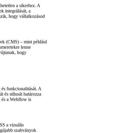
etetlen a sikerhez. A
k integrálását, a
szik, hogy vállalkozásod
erek (CMS) – mint például
ismeretekre lenne
yújtanak, hogy
és funkcionalitását. A
 és stílusát határozza
y és a Webflow is
S a vizuális
legújabb szabványok