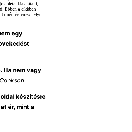
elenlétet kialakítani,
ni. Ebben a cikkben
int miért érdemes helyi
anem egy
növekedést
ve. Ha nem vagy
 Cookson
oldal készítésre
et ér, mint a