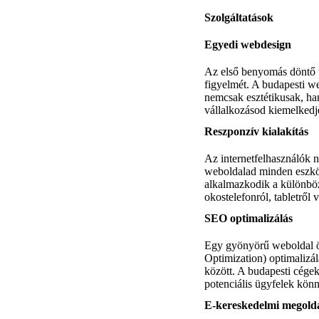
Szolgáltatások
Egyedi webdesign
Az első benyomás döntő f
figyelmét. A budapesti we
nemcsak esztétikusak, ha
vállalkozásod kiemelkedj
Reszponzív kialakítás
Az internetfelhasználók 
weboldalad minden eszköz
alkalmazkodik a különböz
okostelefonról, tabletről 
SEO optimalizálás
Egy gyönyörű weboldal ö
Optimization) optimalizál
között. A budapesti cégek
potenciális ügyfelek kön
E-kereskedelmi megold