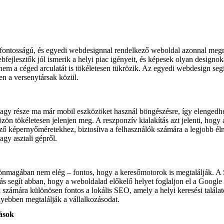
ontosságú, és egyedi webdesignnal rendelkező weboldal azonnal megr
bfejlesztők jól ismerik a helyi piac igényeit, és képesek olyan designok
nem a céged arculatát is tökéletesen tükrözik. Az egyedi webdesign seg
en a versenytársak közül.
nagy része ma már mobil eszközöket használ böngészésre, így elengedhe
ön tökéletesen jelenjen meg. A reszponzív kialakítás azt jelenti, hogy
ő képernyőméretekhez, biztosítva a felhasználók számára a legjobb él
vagy asztali gépről.
nmagában nem elég – fontos, hogy a keresőmotorok is megtalálják. A
ás segít abban, hogy a weboldalad előkelő helyet foglaljon el a Google
 számára különösen fontos a lokális SEO, amely a helyi keresési találato
nyebben megtalálják a vállalkozásodat.
ások