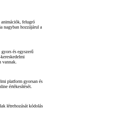
l animációk, felugró
ia nagyban hozzájárul a
 gyors és egyszerű
e-kereskedelmi
n vannak.
elmi platform gyorsan és
ine értékesítését.
ak létrehozását kódolás