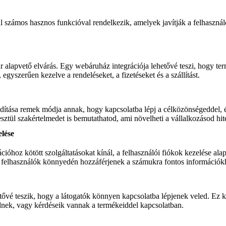
al számos hasznos funkcióval rendelkezik, amelyek javítják a felhaszná
 alapvető elvárás. Egy webáruház integrációja lehetővé teszi, hogy ter
egyszerűen kezelve a rendeléseket, a fizetéseket és a szállítást.
dítása remek módja annak, hogy kapcsolatba lépj a célközönségeddel, és 
sztül szakértelmedet is bemutathatod, ami növelheti a vállalkozásod hit
elése
cióhoz kötött szolgáltatásokat kínál, a felhasználói fiókok kezelése ala
 a felhasználók könnyedén hozzáférjenek a számukra fontos információk
tővé teszik, hogy a látogatók könnyen kapcsolatba lépjenek veled. Ez 
ődnek, vagy kérdéseik vannak a termékeiddel kapcsolatban.