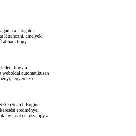
agadja a látogatók
at létrehozni, amelyek
ít abban, hogy
tetlen, hogy a
 a weboldal automatikusan
ményt, legyen szó
 SEO (Search Engine
 keresési eredményei
k javítását célozza, így a