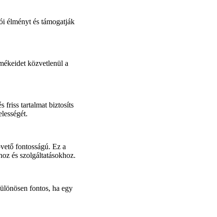
lói élményt és támogatják
mékeidet közvetlenül a
friss tartalmat biztosíts
elességét.
pvető fontosságú. Ez a
hoz és szolgáltatásokhoz.
különösen fontos, ha egy