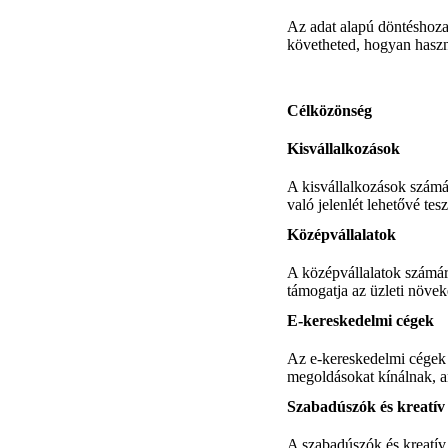
Az adat alapú döntéshoza
követheted, hogyan haszná
Célközönség
Kisvállalkozások
A kisvállalkozások számár
való jelenlét lehetővé te
Középvállalatok
A középvállalatok számár
támogatja az üzleti növeked
E-kereskedelmi cégek
Az e-kereskedelmi cégek 
megoldásokat kínálnak, am
Szabadúszók és kreatí
A szabadúszók és kreatív