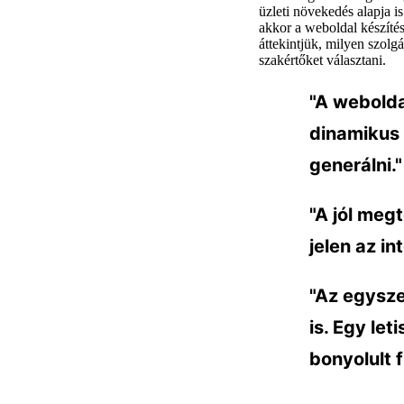
üzleti növekedés alapja is
akkor a weboldal készíté
áttekintjük, milyen szolg
szakértőket választani.
"A webolda
dinamikus 
generálni."
"A jól meg
jelen az in
"Az egysze
is. Egy let
bonyolult 