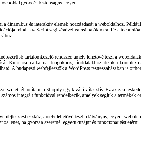
a weboldal gyors és biztonságos legyen.
zi a dinamikus és interaktív elemek hozzáadását a weboldalhoz. Példáu
idációja mind JavaScript segítségével valósíthatók meg. Ez a technológ
ásához.
népszerűbb tartalomkezelő rendszer, amely lehetővé teszi a weboldalak
rtását. Különösen alkalmas blogokhoz, híroldalakhoz, de akár komplex 
ható. A budapesti webfejlesztők a WordPress testreszabásában is ottho
at szeretnél indítani, a Shopify egy kiváló választás. Ez az e-keresked
s számos integrált funkcióval rendelkezik, amelyek segítik a termékek onl
fejlesztési eszköz, amely lehetővé teszi a látványos, egyedi weboldal
os lehet, ha gyorsan szeretnél egyedi dizájnt és funkcionalitást elérni.