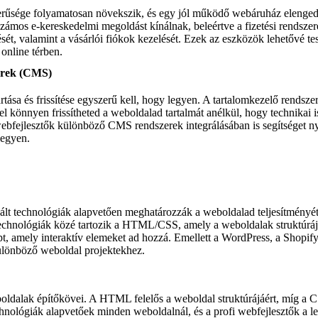
erűsége folyamatosan növekszik, és egy jól működő webáruház elengedh
zámos e-kereskedelmi megoldást kínálnak, beleértve a fizetési rendszere
ét, valamint a vásárlói fiókok kezelését. Ezek az eszközök lehetővé te
online térben.
erek (CMS)
tása és frissítése egyszerű kell, hogy legyen. A tartalomkezelő rendsz
l könnyen frissítheted a weboldalad tartalmát anélkül, hogy technikai 
ebfejlesztők különböző CMS rendszerek integrálásában is segítséget n
legyen.
ált technológiák alapvetően meghatározzák a weboldalad teljesítményét 
echnológiák közé tartozik a HTML/CSS, amely a weboldalak struktúráját
t, amely interaktív elemeket ad hozzá. Emellett a WordPress, a Shopif
ülönböző weboldal projektekhez.
alak építőkövei. A HTML felelős a weboldal struktúrájáért, míg a CS
chnológiák alapvetőek minden weboldalnál, és a profi webfejlesztők a 