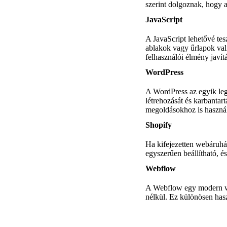
szerint dolgoznak, hogy 
JavaScript
A JavaScript lehetővé tes
ablakok vagy űrlapok val
felhasználói élmény javít
WordPress
A WordPress az egyik leg
létrehozását és karbanta
megoldásokhoz is használ
Shopify
Ha kifejezetten webáruház
egyszerűen beállítható, é
Webflow
A Webflow egy modern web
nélkül. Ez különösen haszn