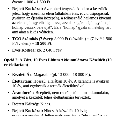
évente 1 000 - 1 500 Ft.
Rejtett Kockázat:
Az emberi tényező. Amikor a készülék
jelez, hogy merül az elem (általában éles, rövid csipogással,
gyakran az éjszaka közepén), a felhasználó hajlamos kivenni
az elemet, hogy elhallgattassa, azzal az ígérettel, hogy "majd
holnap veszek bele újat". Ez a "holnap" gyakran hetekig tart,
ami alatt a lakás védtelen.
TCO Számítás (7 évre):
8 000 Ft (készülék) + (7 év * 1 500
Ft/év elem) =
18 500 Ft
.
Éves Költség:
kb. 2 640 Ft/év.
Opció 2: A Zárt, 10 Éves Lítium Akkumulátoros Készülék (10
év élettartam)
Kezdeti Ár:
Magasabb (pl. 13 000 - 18 000 Ft).
Élettartam:
Hosszú, általában 10 év. A garancia is gyakran
10 év, ami egybeesik a termék életciklusával.
Áramforrás:
Beépített, nem cserélhető lítium akkumulátor,
amelyet a készülék teljes élettartamára terveztek.
Rejtett Költség:
Nincs.
Rejtett Kockázat:
Nincs. A készülék 10 évig
gondozásmentes. A felhasználó nem tudja "elrontani" azzal,