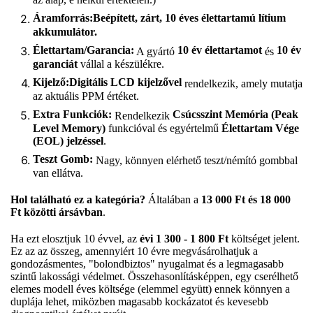
Áramforrás:
Beépített, zárt, 10 éves élettartamú lítium
akkumulátor.
Élettartam/Garancia:
10 év élettartamot
10 év
A gyártó
és
garanciát
vállal a készülékre.
Kijelző:
Digitális LCD kijelzővel
rendelkezik, amely mutatja
az aktuális PPM értéket.
Extra Funkciók:
Csúcsszint Memória (Peak
Rendelkezik
Level Memory)
funkcióval és egyértelmű
Élettartam Vége
(EOL) jelzéssel
.
Teszt Gomb:
Nagy, könnyen elérhető teszt/némító gombbal
van ellátva.
Hol található ez a kategória?
Általában a
13 000 Ft és 18 000
Ft közötti ársávban
.
Ha ezt elosztjuk 10 évvel, az
évi 1 300 - 1 800 Ft
költséget jelent.
Ez az az összeg, amennyiért 10 évre megvásárolhatjuk a
gondozásmentes, "bolondbiztos" nyugalmat és a legmagasabb
szintű lakossági védelmet. Összehasonlításképpen, egy cserélhető
elemes modell éves költsége (elemmel együtt) ennek könnyen a
duplája lehet, miközben magasabb kockázatot és kevesebb