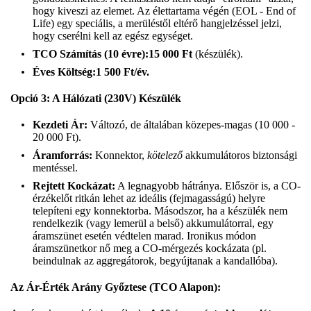
hogy kiveszi az elemet. Az élettartama végén (EOL - End of
Life) egy speciális, a merüléstől eltérő hangjelzéssel jelzi,
hogy cserélni kell az egész egységet.
TCO Számítás (10 évre):
15 000 Ft
(készülék).
Éves Költség:
1 500 Ft/év.
Opció 3: A Hálózati (230V) Készülék
Kezdeti Ár:
Változó, de általában közepes-magas (10 000 -
20 000 Ft).
Áramforrás:
Konnektor,
kötelező
akkumulátoros biztonsági
mentéssel.
Rejtett Kockázat:
A legnagyobb hátránya. Először is, a CO-
érzékelőt ritkán lehet az ideális (fejmagasságú) helyre
telepíteni egy konnektorba. Másodszor, ha a készülék nem
rendelkezik (vagy lemerül a belső) akkumulátorral, egy
áramszünet esetén védtelen marad. Ironikus módon
áramszünetkor nő meg a CO-mérgezés kockázata (pl.
beindulnak az aggregátorok, begyújtanak a kandallóba).
Az Ár-Érték Arány Győztese (TCO Alapon):