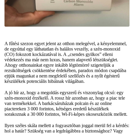
A fűtési szezon egyet jelent az otthon melegével, a kényelemmel,
de egyúttal egy láthatatlan és halálos veszély, a szén-monoxid
(CO) fokozott kockázatával is. A „csendes gyilkos” elleni
védekezés ma már nem luxus, hanem alapvető létszükséglet.
Ahogy otthonainkat egyre inkább légtömörré szigeteljük a
rezsiköltségek csökkentése érdekében, paradox módon csapdába
ejtjük magunkat a nem megfelelő szellőzés és a nyílt égésterű
készülékek potenciális hibáinak világában.
A jó hír az, hogy a megoldás egyszerű és viszonylag olcsó: egy
szén-monoxid érzékelő. A rossz hír azonban az, hogy a piac tele
van termékekkel. A barkácsáruházak polcain és az online
piactereken 3 000 forintos, kétséges eredetű készülékek
sorakoznak a 30 000 forintos, Wi-Fi-képes okoseszközök mellett.
Ilyen széles skála mellett a fogyasztóban joggal merül fel a kérdés:
hol a határ? Szükség van a legdrágábbra a biztonsághoz? Vagy