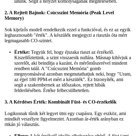
látunk. Segít a helyzet komolyságának megítélésében.
2. A Rejtett Bajnok: Csúcsszint Memória (Peak Level
Memory)
Sok kijelzős modell rendelkezik ezzel a funkcióval, és ez az egyik
leghasznosabb "érték". A készülék megjegyzi a riasztás óta mért
legmagasabb CO-szintet.
Értéke:
Tegyük fel, hogy éjszaka riaszt az érzékelő.
Kiszellőztetünk, a szint visszaesik nullára. Másnap kihívjuk a
szerelőt, aki beindítja a kazánt, és mérőműszerével mindent
rendben talál. A "Csúcsszint Memória" gomb
megnyomásával azonban megmutathatjuk neki, hogy "Uram,
az éjjel 180 PPM-et mért a készülék". Ez bizonyíték, ami
segít a szakembernek az időszakos, rejtett hibák
felderítésében. Értéke felbecsülhetetlen.
3. A Kérdéses Érték: Kombinált Füst- és CO-érzékelők
Logikusnak tűnik két legyet ütni egy csapásra. Egy eszköz, ami
mindkét veszélyre figyelmeztet. Azonban ár-érték arányban ez
ritkán jó választás.
Ellene:
A két érzékelő ideális elhelyezése eltérő. A füst (ami