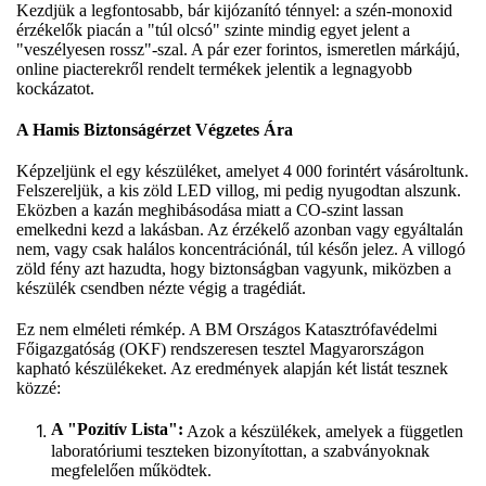
Kezdjük a legfontosabb, bár kijózanító ténnyel: a szén-monoxid
érzékelők piacán a "túl olcsó" szinte mindig egyet jelent a
"veszélyesen rossz"-szal. A pár ezer forintos, ismeretlen márkájú,
online piacterekről rendelt termékek jelentik a legnagyobb
kockázatot.
A Hamis Biztonságérzet Végzetes Ára
Képzeljünk el egy készüléket, amelyet 4 000 forintért vásároltunk.
Felszereljük, a kis zöld LED villog, mi pedig nyugodtan alszunk.
Eközben a kazán meghibásodása miatt a CO-szint lassan
emelkedni kezd a lakásban. Az érzékelő azonban vagy egyáltalán
nem, vagy csak halálos koncentrációnál, túl későn jelez. A villogó
zöld fény azt hazudta, hogy biztonságban vagyunk, miközben a
készülék csendben nézte végig a tragédiát.
Ez nem elméleti rémkép. A BM Országos Katasztrófavédelmi
Főigazgatóság (OKF) rendszeresen tesztel Magyarországon
kapható készülékeket. Az eredmények alapján két listát tesznek
közzé:
A "Pozitív Lista":
Azok a készülékek, amelyek a független
laboratóriumi teszteken bizonyítottan, a szabványoknak
megfelelően működtek.