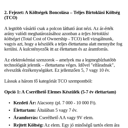
2. Fejezet: A Költségek Boncolása – Teljes Birtoklási Költség
(TCO)
A legtöbb vásárló csak a polcon látható árat nézi. Az ár-érték
arány valódi meghatározásához azonban a
teljes birtoklási
költséget
(Total Cost of Ownership - TCO) kell vizsgálnunk,
vagyis azt, hogy a készülék a teljes élettartama alatt mennyibe fog
kerülni. A kulcstényezők itt az élettartam és az áramforrás.
Az elektrokémiai szenzorok – amelyek ma a legmegbízhatóbb
technológiát jelentik – élettartama véges. Idővel "elfáradnak",
elveszítik érzékenységüket. Ez jellemzően 5, 7 vagy 10 év.
Lássuk a három fő kategóriát TCO szempontból:
Opció 1: A Cserélhető Elemes Készülék (5-7 év élettartam)
Kezdeti Ár:
Alacsony (pl. 7 000 - 10 000 Ft).
Élettartam:
Általában 5 vagy 7 év.
Áramforrás:
Cserélhető AA vagy 9V elem.
Rejtett Költség:
Az elem. Egy jó minőségű tartós elem ára