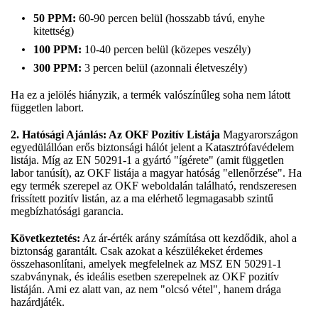
50 PPM:
60-90 percen belül (hosszabb távú, enyhe
kitettség)
100 PPM:
10-40 percen belül (közepes veszély)
300 PPM:
3 percen belül (azonnali életveszély)
Ha ez a jelölés hiányzik, a termék valószínűleg soha nem látott
független labort.
2. Hatósági Ajánlás: Az OKF Pozitív Listája
Magyarországon
egyedülállóan erős biztonsági hálót jelent a Katasztrófavédelem
listája. Míg az EN 50291-1 a gyártó "ígérete" (amit független
labor tanúsít), az OKF listája a magyar hatóság "ellenőrzése". Ha
egy termék szerepel az OKF weboldalán található, rendszeresen
frissített pozitív listán, az a ma elérhető legmagasabb szintű
megbízhatósági garancia.
Következtetés:
Az ár-érték arány számítása ott kezdődik, ahol a
biztonság garantált. Csak azokat a készülékeket érdemes
összehasonlítani, amelyek megfelelnek az MSZ EN 50291-1
szabványnak, és ideális esetben szerepelnek az OKF pozitív
listáján. Ami ez alatt van, az nem "olcsó vétel", hanem drága
hazárdjáték.