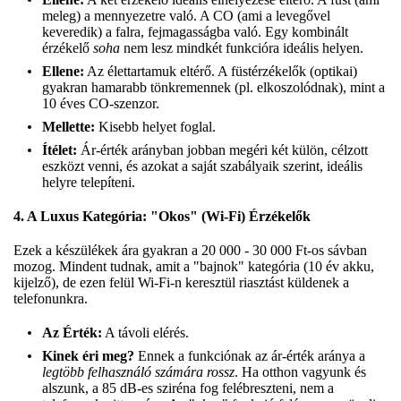
meleg) a mennyezetre való. A CO (ami a levegővel
keveredik) a falra, fejmagasságba való. Egy kombinált
érzékelő
soha
nem lesz mindkét funkcióra ideális helyen.
Ellene:
Az élettartamuk eltérő. A füstérzékelők (optikai)
gyakran hamarabb tönkremennek (pl. elkoszolódnak), mint a
10 éves CO-szenzor.
Mellette:
Kisebb helyet foglal.
Ítélet:
Ár-érték arányban jobban megéri két külön, célzott
eszközt venni, és azokat a saját szabályaik szerint, ideális
helyre telepíteni.
4. A Luxus Kategória: "Okos" (Wi-Fi) Érzékelők
Ezek a készülékek ára gyakran a 20 000 - 30 000 Ft-os sávban
mozog. Mindent tudnak, amit a "bajnok" kategória (10 év akku,
kijelző), de ezen felül Wi-Fi-n keresztül riasztást küldenek a
telefonunkra.
Az Érték:
A távoli elérés.
Kinek éri meg?
Ennek a funkciónak az ár-érték aránya a
legtöbb felhasználó számára rossz
. Ha otthon vagyunk és
alszunk, a 85 dB-es sziréna fog felébreszteni, nem a