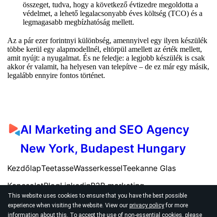
összeget, tudva, hogy a következő évtizedre megoldotta a
védelmet, a lehető legalacsonyabb éves költség (TCO) és a
legmagasabb megbízhatóság mellett.
Az a pár ezer forintnyi különbség, amennyivel egy ilyen készülék
többe kerül egy alapmodellnél, eltörpül amellett az érték mellett,
amit nyújt: a nyugalmat. És ne feledje: a legjobb készülék is csak
akkor ér valamit, ha helyesen van telepítve – de ez már egy másik,
legalább ennyire fontos történet.
AI Marketing and SEO Agency
New York, Budapest Hungary
Kezdőlap
Teetasse
Wasserkessel
Teekanne Glas
Kapcsolat
Blog
Linkedin
B2B marketing
This website uses cookies to ensure that you have the best possible
experience when visiting the website. View our
privacy policy
for more
information about this. To accept the use of non-essential cookies, please