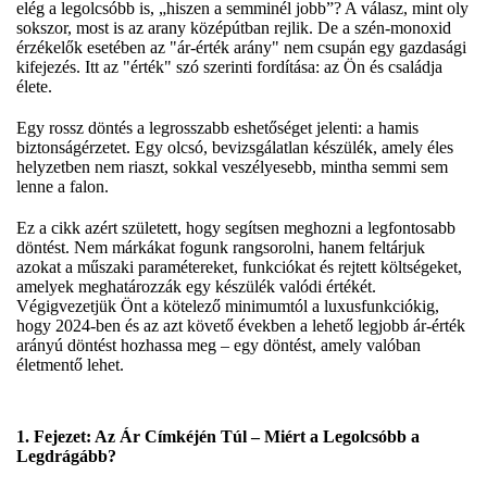
elég a legolcsóbb is, „hiszen a semminél jobb”? A válasz, mint oly
sokszor, most is az arany középútban rejlik. De a szén-monoxid
érzékelők esetében az "ár-érték arány" nem csupán egy gazdasági
kifejezés. Itt az "érték" szó szerinti fordítása: az Ön és családja
élete.
Egy rossz döntés a legrosszabb eshetőséget jelenti: a hamis
biztonságérzetet. Egy olcsó, bevizsgálatlan készülék, amely éles
helyzetben nem riaszt, sokkal veszélyesebb, mintha semmi sem
lenne a falon.
Ez a cikk azért született, hogy segítsen meghozni a legfontosabb
döntést. Nem márkákat fogunk rangsorolni, hanem feltárjuk
azokat a műszaki paramétereket, funkciókat és rejtett költségeket,
amelyek meghatározzák egy készülék valódi értékét.
Végigvezetjük Önt a kötelező minimumtól a luxusfunkciókig,
hogy 2024-ben és az azt követő években a lehető legjobb ár-érték
arányú döntést hozhassa meg – egy döntést, amely valóban
életmentő lehet.
1. Fejezet: Az Ár Címkéjén Túl – Miért a Legolcsóbb a
Legdrágább?