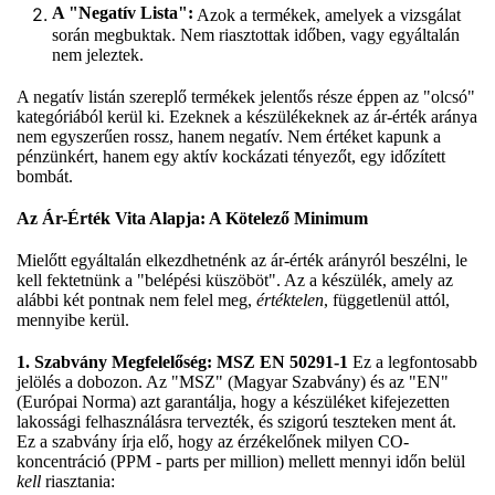
A "Negatív Lista":
Azok a termékek, amelyek a vizsgálat
során megbuktak. Nem riasztottak időben, vagy egyáltalán
nem jeleztek.
A negatív listán szereplő termékek jelentős része éppen az "olcsó"
kategóriából kerül ki. Ezeknek a készülékeknek az ár-érték aránya
nem egyszerűen rossz, hanem negatív. Nem értéket kapunk a
pénzünkért, hanem egy aktív kockázati tényezőt, egy időzített
bombát.
Az Ár-Érték Vita Alapja: A Kötelező Minimum
Mielőtt egyáltalán elkezdhetnénk az ár-érték arányról beszélni, le
kell fektetnünk a "belépési küszöböt". Az a készülék, amely az
alábbi két pontnak nem felel meg,
értéktelen
, függetlenül attól,
mennyibe kerül.
1. Szabvány Megfelelőség: MSZ EN 50291-1
Ez a legfontosabb
jelölés a dobozon. Az "MSZ" (Magyar Szabvány) és az "EN"
(Európai Norma) azt garantálja, hogy a készüléket kifejezetten
lakossági felhasználásra tervezték, és szigorú teszteken ment át.
Ez a szabvány írja elő, hogy az érzékelőnek milyen CO-
koncentráció (PPM - parts per million) mellett mennyi időn belül
kell
riasztania: