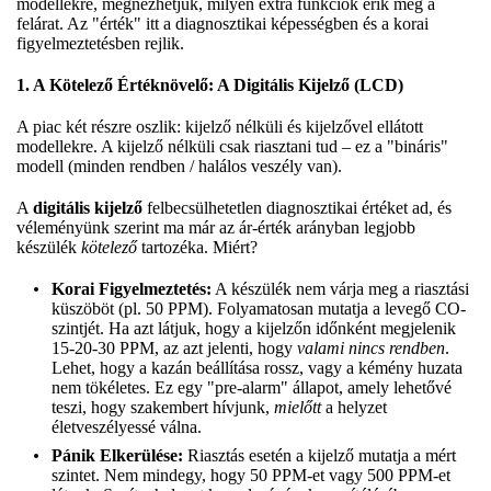
modellekre, megnézhetjük, milyen extra funkciók érik meg a
felárat. Az "érték" itt a diagnosztikai képességben és a korai
figyelmeztetésben rejlik.
1. A Kötelező Értéknövelő: A Digitális Kijelző (LCD)
A piac két részre oszlik: kijelző nélküli és kijelzővel ellátott
modellekre. A kijelző nélküli csak riasztani tud – ez a "bináris"
modell (minden rendben / halálos veszély van).
A
digitális kijelző
felbecsülhetetlen diagnosztikai értéket ad, és
véleményünk szerint ma már az ár-érték arányban legjobb
készülék
kötelező
tartozéka. Miért?
Korai Figyelmeztetés:
A készülék nem várja meg a riasztási
küszöböt (pl. 50 PPM). Folyamatosan mutatja a levegő CO-
szintjét. Ha azt látjuk, hogy a kijelzőn időnként megjelenik
15-20-30 PPM, az azt jelenti, hogy
valami nincs rendben
.
Lehet, hogy a kazán beállítása rossz, vagy a kémény huzata
nem tökéletes. Ez egy "pre-alarm" állapot, amely lehetővé
teszi, hogy szakembert hívjunk,
mielőtt
a helyzet
életveszélyessé válna.
Pánik Elkerülése:
Riasztás esetén a kijelző mutatja a mért
szintet. Nem mindegy, hogy 50 PPM-et vagy 500 PPM-et