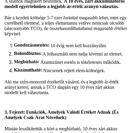
A számok magukért beszélnek.
A 10 éves, zárt akkumulátoros
modell egyértelműen a legjobb ár-érték arányú választás.
Bár a kezdeti költsége 5-7 ezer forinttal magasabb lehet, mint egy
cserélhető elemesé, a teljes élettartamra vetítve nemcsak olcsóbb
(alacsonyabb TCO), de összehasonlíthatatlanul
magasabb értéket
képvisel:
Gondozásmentes:
10 évig nem kell hozzányúlni.
Bolondbiztos:
A felhasználó nem tudja kivenni az elemet.
Megbízható:
Áramszünet esetén is tökéletesen működik.
Kiszámítható:
Nincsenek rejtett elem-költségek.
Aki ma szén-monoxid érzékelőt vásárol, és a legjobb ár-érték
arányt keresi, annak a TCO alapján egy 10 éves zárt akkus
modellt kell választania.
3. Fejezet: Funkciók, Amelyek Valódi Értéket Adnak (És
Amelyek Csak Árat Növelnek)
Miután leszűkítettük a kört a megbízható, 10 éves zárt akkus