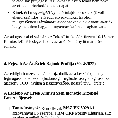
telefonunk pittyegése. Az "okos" funkció felára nem növeli
az otthon tartózkodók biztonságát.
Kinek éri meg
mégis
?
Nyaraló-tulajdonosoknak (távoli
ellenőrzés).Idős, egyedül élő rokonukat távolról
felügyelőknek.Háziállat-tulajdonosoknak, akik tudni akarják,
hogy az otthon hagyott kutya/macska biztonságban van-e.
Az átlagos család számára az "okos" funkcióért fizetett 10-15 ezer
forintos felár felesleges luxus, az ár-érték arány itt már erősen
romlik.
4. Fejezet: Az Ár-Érték Bajnok Profilja (2024/2025)
Az eddigi elemzés alapján kirajzolódik az a készülék, amely a
legmagasabb "értéket" (biztonság, megbízhatóság, diagnosztika,
alacsony TCO) nyújtja a legkedvezőbb, hosszú távú "árért":
A Legjobb Ár-Érték Arányú Szén-monoxid Érzékelő
Ismertetőjegyei:
Tanúsítványok:
MSZ EN 50291-1
Rendelkezik
szabvánnyal ÉS szerepel a
BM OKF Pozitív Listáján
. (Ez
az alap, e nélkül értéktelen.)