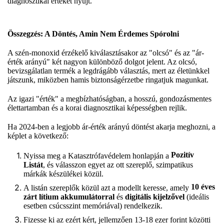
diagnosztikai értéket nyújt.
Összegzés: A Döntés, Amin Nem Érdemes Spórolni
A szén-monoxid érzékelő kiválasztásakor az "olcsó" és az "ár-
érték arányú" két nagyon különböző dolgot jelent. Az olcsó,
bevizsgálatlan termék a legdrágább választás, mert az életünkkel
játszunk, miközben hamis biztonságérzetbe ringatjuk magunkat.
Az igazi "érték" a megbízhatóságban, a hosszú, gondozásmentes
élettartamban és a korai diagnosztikai képességben rejlik.
Ha 2024-ben a legjobb ár-érték arányú döntést akarja meghozni, a
képlet a következő:
Pozitív
Nyissa meg a Katasztrófavédelem honlapján a
Listát
, és válasszon egyet az ott szereplő, szimpatikus
márkák készülékei közül.
10 éves
A listán szereplők közül azt a modellt keresse, amely
zárt lítium akkumulátorral
és
digitális kijelzővel
(ideális
esetben csúcsszint memóriával) rendelkezik.
Fizesse ki az ezért kért, jellemzően 13-18 ezer forint közötti