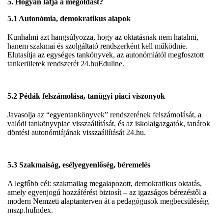
5. Hogyan látja a megoldást?
5.1 Autonómia, demokratikus alapok
Kunhalmi azt hangsúlyozza, hogy az oktatásnak nem hatalmi,
hanem szakmai és szolgáltató rendszerként kell működnie.
Elutasítja az egységes tankönyvek, az autonómiától megfosztott
tankerületek rendszerét
24.hu
Eduline
.
5.2 Pédák felszámolása, tanügyi piaci viszonyok
Javasolja az “egyentankönyvek” rendszerének felszámolását, a
valódi tankönyvpiac visszaállítását, és az iskolaigazgatók, tanárok
döntési autonómiájának visszaállítását
24.hu
.
5.3 Szakmaiság, esélyegyenlőség, béremelés
A legfőbb cél: szakmailag megalapozott, demokratikus oktatás,
amely egyenjogú hozzáférést biztosít – az igazságos bérezéstől a
modern Nemzeti alaptanterven át a pedagógusok megbecsüléséig
mszp.hu
Index
.