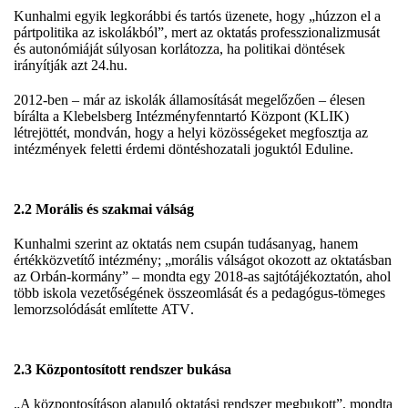
Kunhalmi egyik legkorábbi és tartós üzenete, hogy „húzzon el a
pártpolitika az iskolákból”, mert az oktatás professzionalizmusát
és autonómiáját súlyosan korlátozza, ha politikai döntések
irányítják azt
24.hu
.
2012-ben – már az iskolák államosítását megelőzően – élesen
bírálta a Klebelsberg Intézményfenntartó Központ (KLIK)
létrejöttét, mondván, hogy a helyi közösségeket megfosztja az
intézmények feletti érdemi döntéshozatali joguktól
Eduline
.
2.2 Morális és szakmai válság
Kunhalmi szerint az oktatás nem csupán tudásanyag, hanem
értékközvetítő intézmény; „morális válságot okozott az oktatásban
az Orbán-kormány” – mondta egy 2018-as sajtótájékoztatón, ahol
több iskola vezetőségének összeomlását és a pedagógus-tömeges
lemorzsolódását említette
ATV
.
2.3 Központosított rendszer bukása
„A központosításon alapuló oktatási rendszer megbukott”, mondta