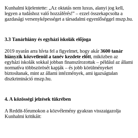
Kunhalmi kijelentette: „Az oktatás nem luxus, alanyi jog kell,
legyen a tudáshoz való hozzáférés!” – ezzel összekapcsolta a
gazdasági versenyképességet a társadalmi egyenlőséggel
mszp.hu
.
3.3 Tanárhiány és egyházi iskolák előjoga
2019 nyarán arra hívta fel a figyelmet, hogy akár
3600 tanár
hiányzik közvetlenül a tanév kezdete előtt
, miközben az
egyházi iskolák sokkal jobban finanszírozottak – például az állami
normatíva többszörösét kapják – és jobb körülményeket
biztosítanak, mint az állami intézmények, ami igazságtalan
diszkrimináció
mszp.hu
.
4. A közösségi jelzések tükrében
A Reddit-fórumokon a közvélemény gyakran visszaigazolja
Kunhalmi kritikáit: