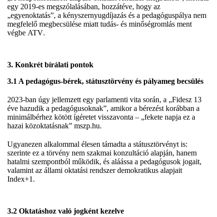
egy 2019-es megszólalásában, hozzátéve, hogy az
„egyenoktatás”, a kényszernyugdíjazás és a pedagóguspálya nem
megfelelő megbecsülése miatt tudás- és minőségromlás ment
végbe
ATV
.
3. Konkrét bírálati pontok
3.1 A pedagógus-bérek, státusztörvény és pályameg becsülés
2023-ban úgy jellemzett egy parlamenti vita során, a „Fidesz 13
éve hazudik a pedagógusoknak”, amikor a bérezést korábban a
minimálbérhez kötött ígéretet visszavonta – „fekete napja ez a
hazai közoktatásnak”
mszp.hu
.
Ugyanezen alkalommal élesen támadta a státusztörvényt is:
szerinte ez a törvény nem szakmai konzultáció alapján, hanem
hatalmi szempontból működik, és aláássa a pedagógusok jogait,
valamint az állami oktatási rendszer demokratikus alapjait
Index+1
.
3.2 Oktatáshoz való jogként kezelve