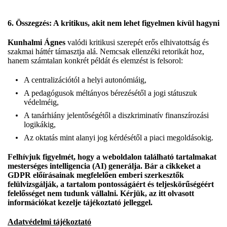
6. Összegzés: A kritikus, akit nem lehet figyelmen kívül hagyni
Kunhalmi Ágnes
valódi kritikusi szerepét erős elhivatottság és
szakmai háttér támasztja alá. Nemcsak ellenzéki retorikát hoz,
hanem számtalan konkrét példát és elemzést is felsorol:
A centralizációtól a helyi autonómiáig,
A pedagógusok méltányos bérezésétől a jogi státuszuk
védelméig,
A tanárhiány jelentőségétől a diszkriminatív finanszírozási
logikákig,
Az oktatás mint alanyi jog kérdésétől a piaci megoldásokig.
Felhívjuk figyelmét, hogy a weboldalon található tartalmakat
mesterséges intelligencia (AI) generálja. Bár a cikkeket a
GDPR előírásainak megfelelően emberi szerkesztők
felülvizsgálják, a tartalom pontosságáért és teljeskörűségéért
felelősséget nem tudunk vállalni. Kérjük, az itt olvasott
információkat kezelje tájékoztató jelleggel.
Adatvédelmi tájékoztató