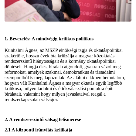
1. Bevezetés: A mindvégig kritikus politikus
Kunhalmi Ágnes, az MSZP elnökségi tagja és oktatáspolitikai
szakértője, hosszú évek óta kritizálja a magyar közoktatás
rendszerszintű hiányosságait és a kormány oktatáspolitikai
döntéseit. Hangja éles, bírálata átgondolt, gyakran vázol meg
reformokat, amelyek szakmai, demokratikus és társadalmi
szempontból is megalapozottak. Az alábbi cikkben bemutatom,
hogyan vált Kunhalmi Ágnes a magyar oktatás egyik legfőbb
kritikusa, milyen tartalmi és értékválasztási pontokra építi
bírálatait, valamint hogy milyen javaslataival reagál a
rendszerkapcsolati válságra.
2. A rendszerszintű válság felismerése
2.1 A központi irányítás kritikája