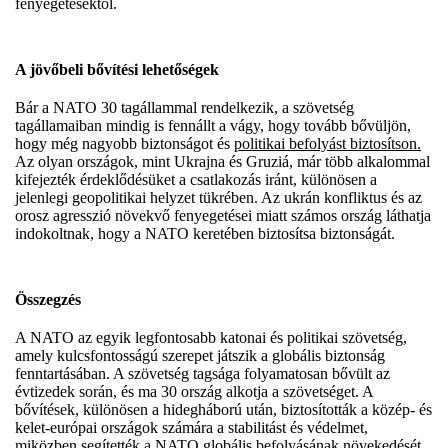
fenyegetésektől.
A jövőbeli bővítési lehetőségek
Bár a NATO 30 tagállammal rendelkezik, a szövetség
tagállamaiban mindig is fennállt a vágy, hogy tovább bővüljön,
hogy még nagyobb biztonságot és
politikai befolyást biztosítson.
Az olyan országok, mint Ukrajna és Gruziá, már több alkalommal
kifejezték érdeklődésüket a csatlakozás iránt, különösen a
jelenlegi geopolitikai helyzet tükrében. Az ukrán konfliktus és az
orosz agresszió növekvő fenyegetései miatt számos ország láthatja
indokoltnak, hogy a NATO keretében biztosítsa biztonságát.
Összegzés
A NATO az egyik legfontosabb katonai és politikai szövetség,
amely kulcsfontosságú szerepet játszik a globális biztonság
fenntartásában. A szövetség tagsága folyamatosan bővült az
évtizedek során, és ma 30 ország alkotja a szövetséget. A
bővítések, különösen a hidegháború után, biztosították a közép- és
kelet-európai országok számára a stabilitást és védelmet,
miközben segítették a NATO globális befolyásának növekedését.