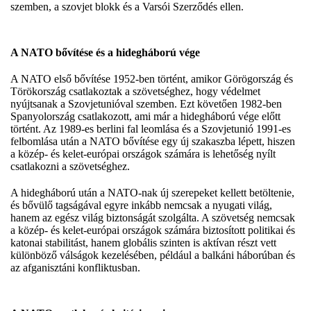
szemben, a szovjet blokk és a Varsói Szerződés ellen.
A NATO bővítése és a hidegháború vége
A NATO első bővítése 1952-ben történt, amikor Görögország és
Törökország csatlakoztak a szövetséghez, hogy védelmet
nyújtsanak a Szovjetunióval szemben. Ezt követően 1982-ben
Spanyolország csatlakozott, ami már a hidegháború vége előtt
történt. Az 1989-es berlini fal leomlása és a Szovjetunió 1991-es
felbomlása után a NATO bővítése egy új szakaszba lépett, hiszen
a közép- és kelet-európai országok számára is lehetőség nyílt
csatlakozni a szövetséghez.
A hidegháború után a NATO-nak új szerepeket kellett betöltenie,
és bővülő tagságával egyre inkább nemcsak a nyugati világ,
hanem az egész világ biztonságát szolgálta. A szövetség nemcsak
a közép- és kelet-európai országok számára biztosított politikai és
katonai stabilitást, hanem globális szinten is aktívan részt vett
különböző válságok kezelésében, például a balkáni háborúban és
az afganisztáni konfliktusban.