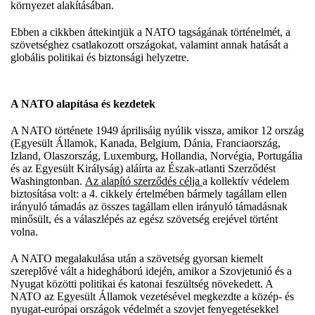
környezet alakításában.
Ebben a cikkben áttekintjük a NATO tagságának történelmét, a
szövetséghez csatlakozott országokat, valamint annak hatását a
globális politikai és biztonsági helyzetre.
A NATO alapítása és kezdetek
A NATO története 1949 áprilisáig nyúlik vissza, amikor 12 ország
(Egyesült Államok, Kanada, Belgium, Dánia, Franciaország,
Izland, Olaszország, Luxemburg, Hollandia, Norvégia, Portugália
és az Egyesült Királyság) aláírta az Észak-atlanti Szerződést
Washingtonban.
Az alapító szerződés célja
a kollektív védelem
biztosítása volt: a 4. cikkely értelmében bármely tagállam ellen
irányuló támadás az összes tagállam ellen irányuló támadásnak
minősült, és a válaszlépés az egész szövetség erejével történt
volna.
A NATO megalakulása után a szövetség gyorsan kiemelt
szereplővé vált a hidegháború idején, amikor a Szovjetunió és a
Nyugat közötti politikai és katonai feszültség növekedett. A
NATO az Egyesült Államok vezetésével megkezdte a közép- és
nyugat-európai országok védelmét a szovjet fenyegetésekkel