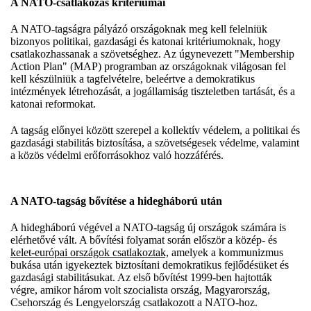
A NATO-csatlakozás kritériumai
A NATO-tagságra pályázó országoknak meg kell felelniük
bizonyos politikai, gazdasági és katonai kritériumoknak, hogy
csatlakozhassanak a szövetséghez. Az úgynevezett "Membership
Action Plan" (MAP) programban az országoknak világosan fel
kell készülniük a tagfelvételre, beleértve a demokratikus
intézmények létrehozását, a jogállamiság tiszteletben tartását, és a
katonai reformokat.
A tagság előnyei között szerepel a kollektív védelem, a politikai és
gazdasági stabilitás biztosítása, a szövetségesek védelme, valamint
a közös védelmi erőforrásokhoz való hozzáférés.
A NATO-tagság bővítése a hidegháború után
A hidegháború végével a NATO-tagság új országok számára is
elérhetővé vált. A bővítési folyamat során először a közép- és
kelet-európai országok csatlakoztak,
amelyek a kommunizmus
bukása után igyekeztek biztosítani demokratikus fejlődésüket és
gazdasági stabilitásukat. Az első bővítést 1999-ben hajtották
végre, amikor három volt szocialista ország, Magyarország,
Csehország és Lengyelország csatlakozott a NATO-hoz.