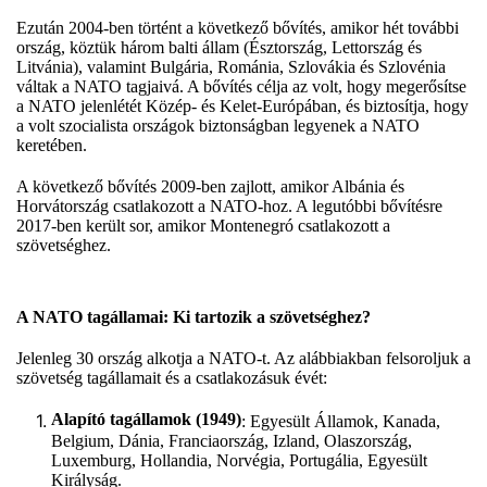
Ezután 2004-ben történt a következő bővítés, amikor hét további
ország, köztük három balti állam (Észtország, Lettország és
Litvánia), valamint Bulgária, Románia, Szlovákia és Szlovénia
váltak a NATO tagjaivá. A bővítés célja az volt, hogy megerősítse
a NATO jelenlétét Közép- és Kelet-Európában, és biztosítja, hogy
a volt szocialista országok biztonságban legyenek a NATO
keretében.
A következő bővítés 2009-ben zajlott, amikor Albánia és
Horvátország csatlakozott a NATO-hoz. A legutóbbi bővítésre
2017-ben került sor, amikor Montenegró csatlakozott a
szövetséghez.
A NATO tagállamai: Ki tartozik a szövetséghez?
Jelenleg 30 ország alkotja a NATO-t. Az alábbiakban felsoroljuk a
szövetség tagállamait és a csatlakozásuk évét:
Alapító tagállamok (1949)
: Egyesült Államok, Kanada,
Belgium, Dánia, Franciaország, Izland, Olaszország,
Luxemburg, Hollandia, Norvégia, Portugália, Egyesült
Királyság.