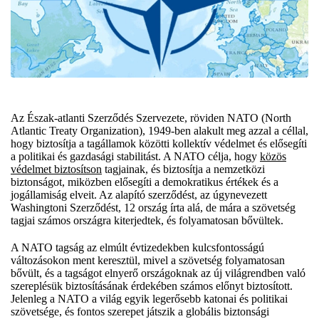
Az Észak-atlanti Szerződés Szervezete, röviden NATO (North
Atlantic Treaty Organization), 1949-ben alakult meg azzal a céllal,
hogy biztosítja a tagállamok közötti kollektív védelmet és elősegíti
a politikai és gazdasági stabilitást. A NATO célja, hogy
közös
védelmet biztosítson
tagjainak, és biztosítja a nemzetközi
biztonságot, miközben elősegíti a demokratikus értékek és a
jogállamiság elveit. Az alapító szerződést, az úgynevezett
Washingtoni Szerződést, 12 ország írta alá, de mára a szövetség
tagjai számos országra kiterjedtek, és folyamatosan bővültek.
A NATO tagság az elmúlt évtizedekben kulcsfontosságú
változásokon ment keresztül, mivel a szövetség folyamatosan
bővült, és a tagságot elnyerő országoknak az új világrendben való
szereplésük biztosításának érdekében számos előnyt biztosított.
Jelenleg a NATO a világ egyik legerősebb katonai és politikai
szövetsége, és fontos szerepet játszik a globális biztonsági