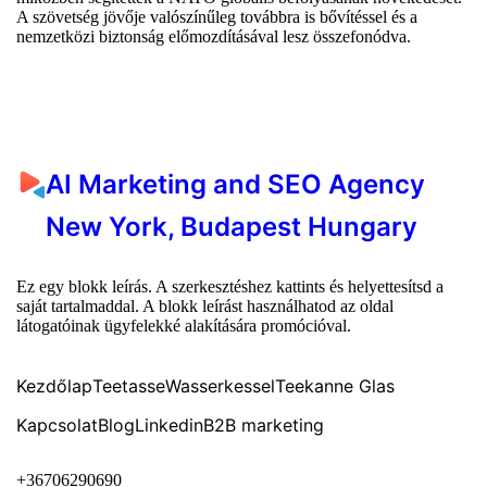
A szövetség jövője valószínűleg továbbra is bővítéssel és a
nemzetközi biztonság előmozdításával lesz összefonódva.
AI Marketing and SEO Agency
New York, Budapest Hungary
Ez egy blokk leírás. A szerkesztéshez kattints és helyettesítsd a
saját tartalmaddal. A blokk leírást használhatod az oldal
látogatóinak ügyfelekké alakítására promócióval.
Kezdőlap
Teetasse
Wasserkessel
Teekanne Glas
Kapcsolat
Blog
Linkedin
B2B marketing
+36706290690