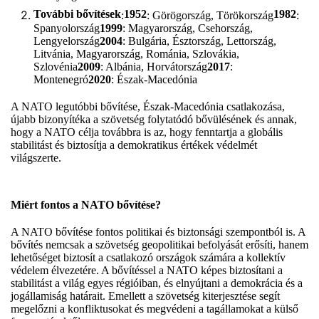
További bővítések
1952
1982
:
: Görögország, Törökország
:
Spanyolország
1999
: Magyarország, Csehország,
Lengyelország
2004
: Bulgária, Észtország, Lettország,
Litvánia, Magyarország, Románia, Szlovákia,
Szlovénia
2009
: Albánia, Horvátország
2017
:
Montenegró
2020
: Észak-Macedónia
A NATO legutóbbi bővítése, Észak-Macedónia csatlakozása,
újabb bizonyítéka a szövetség folytatódó bővülésének és annak,
hogy a NATO célja továbbra is az, hogy fenntartja a globális
stabilitást és biztosítja a demokratikus értékek védelmét
világszerte.
Miért fontos a NATO bővítése?
A NATO bővítése fontos politikai és biztonsági szempontból is. A
bővítés nemcsak a szövetség geopolitikai befolyását erősíti, hanem
lehetőséget biztosít a csatlakozó országok számára a kollektív
védelem élvezetére. A bővítéssel a NATO képes biztosítani a
stabilitást a világ egyes régióiban, és elnyújtani a demokrácia és a
jogállamiság határait. Emellett a szövetség kiterjesztése segít
megelőzni a konfliktusokat és megvédeni a tagállamokat a külső