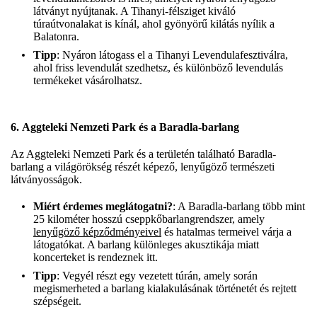
látványt nyújtanak. A Tihanyi-félsziget kiváló
túraútvonalakat is kínál, ahol gyönyörű kilátás nyílik a
Balatonra.
Tipp
: Nyáron látogass el a Tihanyi Levendulafesztiválra,
ahol friss levendulát szedhetsz, és különböző levendulás
termékeket vásárolhatsz.
6.
Aggteleki Nemzeti Park és a Baradla-barlang
Az Aggteleki Nemzeti Park és a területén található Baradla-
barlang a világörökség részét képező, lenyűgöző természeti
látványosságok.
Miért érdemes meglátogatni?
: A Baradla-barlang több mint
25 kilométer hosszú cseppkőbarlangrendszer, amely
lenyűgöző képződményeivel
és hatalmas termeivel várja a
látogatókat. A barlang különleges akusztikája miatt
koncerteket is rendeznek itt.
Tipp
: Vegyél részt egy vezetett túrán, amely során
megismerheted a barlang kialakulásának történetét és rejtett
szépségeit.