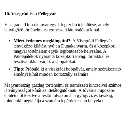
10.
Visegrád és a Fellegvár
Visegrád a Duna-kanyar egyik legszebb települése, amely
lenyűgöző történelmi és természeti látnivalókat kínál.
Miért érdemes meglátogatni?
: A Visegrádi Fellegvár
lenyűgöző kilátást nyújt a Dunakanyarra, és a középkori
magyar történelem egyik legfontosabb helyszíne. A
Palotajátékok nyaranta középkori lovagi tornákkal és
fesztiválokkal várják a látogatókat.
Tipp
: Próbáld ki a visegrádi bobpályát, amely szórakoztató
élményt kínál minden korosztály számára.
Magyarország gazdag történelmi és természeti kincseivel számos
látványosságot kínál az idelátogatóknak. A főváros impozáns
épületeitől kezdve a festői falvakon át a gyógyvizes tavakig,
mindenki megtalálja a számára legérdekesebb helyeket.