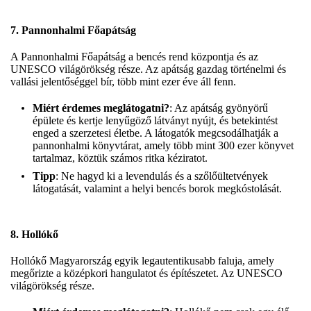
7.
Pannonhalmi Főapátság
A Pannonhalmi Főapátság a bencés rend központja és az
UNESCO világörökség része. Az apátság gazdag történelmi és
vallási jelentőséggel bír, több mint ezer éve áll fenn.
Miért érdemes meglátogatni?
: Az apátság gyönyörű
épülete és kertje lenyűgöző látványt nyújt, és betekintést
enged a szerzetesi életbe. A látogatók megcsodálhatják a
pannonhalmi könyvtárat, amely több mint 300 ezer könyvet
tartalmaz, köztük számos ritka kéziratot.
Tipp
: Ne hagyd ki a levendulás és a szőlőültetvények
látogatását, valamint a helyi bencés borok megkóstolását.
8.
Hollókő
Hollókő Magyarország egyik legautentikusabb faluja, amely
megőrizte a középkori hangulatot és építészetet. Az UNESCO
világörökség része.