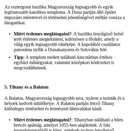
Az esztergomi bazilika Magyarország legnagyobb és egyik
legfontosabb katolikus temploma. A Duna partján álló épület
impozáns méreteivel és történelmi jelentőségével méltán vonzza a
látogatókat.
Miért érdemes meglátogatni?
: A bazilika lenyűgöző belső
terét érdemes megtekinteni, különösen a főoltárt, amely a
világ egyik legnagyobb oltárképe. A kupolából csodálatos
panoráma nyílik a Dunakanyarra és Szlovákia felé.
Tipp
: A templom mellett található kincstárban értékes
egyházi műtárgyakat, valamint középkori kódexeket is
megcsodálhatunk.
5.
Tihany és a Balaton
A Balaton, Magyarország legnagyobb tava, nyáron a turisták és a
helyiek kedvelt üdülőhelye. A Balaton partján fekvő Tihany
különleges történelmi és természeti látnivalókat kínál.
Miért érdemes meglátogatni?
: Tihanyban található a híres
bencés apátság, amelyet 1055-ben alapítottak. A falu
levendulamezőiről is híres, amelyek nyáron lenyűgöző