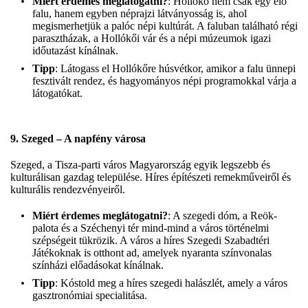
Miért érdemes meglátogatni?
: Hollókő nem csak egy élő
falu, hanem egyben néprajzi látványosság is, ahol
megismerhetjük a palóc népi kultúrát. A faluban található régi
parasztházak, a Hollókői vár és a népi múzeumok igazi
időutazást kínálnak.
Tipp
: Látogass el Hollókőre húsvétkor, amikor a falu ünnepi
fesztivált rendez, és hagyományos népi programokkal várja a
látogatókat.
9.
Szeged – A napfény városa
Szeged, a Tisza-parti város Magyarország egyik legszebb és
kulturálisan gazdag települése. Híres építészeti remekműveiről és
kulturális rendezvényeiről.
Miért érdemes meglátogatni?
: A szegedi dóm, a Reök-
palota és a Széchenyi tér mind-mind a város történelmi
szépségeit tükrözik. A város a híres Szegedi Szabadtéri
Játékoknak is otthont ad, amelyek nyaranta színvonalas
színházi előadásokat kínálnak.
Tipp
: Kóstold meg a híres szegedi halászlét, amely a város
gasztronómiai specialitása.