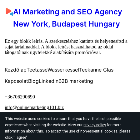
AI Marketing and SEO Agency
New York, Budapest Hungary
Ez egy blokk leírás. A szerkesztéshez kattints és helyettesítsd a
saját tartalmaddal. A blokk leírást használhatod az oldal
látogatóinak ügyfelekké alakítására promócióval.
Kezdőlap
Teetasse
Wasserkessel
Teekanne Glas
Kapcsolat
Blog
Linkedin
B2B marketing
+36706290690
info@onlinemarketing101.biz
This website uses cookies to ensure that you have the best possible
experience when visiting the website. View our
privacy policy
for more
information about this. To accept the use of non-essential cookies, please
click "I agree"