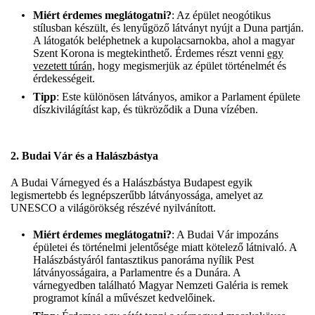
Miért érdemes meglátogatni?
: Az épület neogótikus
stílusban készült, és lenyűgöző látványt nyújt a Duna partján.
A látogatók beléphetnek a kupolacsarnokba, ahol a magyar
Szent Korona is megtekinthető. Érdemes részt venni
egy
vezetett túrán,
hogy megismerjük az épület történelmét és
érdekességeit.
Tipp
: Este különösen látványos, amikor a Parlament épülete
díszkivilágítást kap, és tükröződik a Duna vízében.
2.
Budai Vár és a Halászbástya
A Budai Várnegyed és a Halászbástya Budapest egyik
legismertebb és legnépszerűbb látványossága, amelyet az
UNESCO a világörökség részévé nyilvánított.
Miért érdemes meglátogatni?
: A Budai Vár impozáns
épületei és történelmi jelentősége miatt kötelező látnivaló. A
Halászbástyáról fantasztikus panoráma nyílik Pest
látványosságaira, a Parlamentre és a Dunára. A
várnegyedben található Magyar Nemzeti Galéria is remek
programot kínál a művészet kedvelőinek.