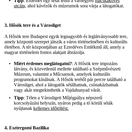
Tipp
: Érdemes egy sétát tenni a várnegyed
macskaköves
utcáin,
ahol kávézók és múzeumok sora várja a látogatókat.
3.
Hősök tere és a Városliget
A Hősök tere Budapest egyik legnagyobb és leglátványosabb tere,
amely központi szerepet játszik a város történelmében és kulturális
életében. A tér központjában az Ezredéves Emlékmű áll, amely a
magyar történelem fontos alakjait ábrázolja.
Miért érdemes meglátogatni?
: A Hősök tere impozáns
látvány, és közvetlenül mellette található a Szépművészeti
Múzeum, valamint a Műcsarnok, amelyek kulturális
programokat kínálnak. A Hősök terétől pár percre található a
Városliget, ahol a látogatók sétálhatnak, csónakázhatnak
vagy akár megtekinthetik a Vajdahunyad várát.
Tipp
: Télen a Városligeti Műjégpálya népszerű
korcsolyázási helyszín, nyáron pedig a tó körüli séták
nyújtanak
kellemes időtöltést.
4.
Esztergomi Bazilika