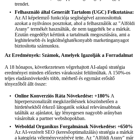
trendet.
Felhasználó által Generált Tartalom (UGC) Felkutatása:
Az AI képelemző funkciója segítségével azonosítottuk
azokat a nyilvános posztokat, ahol a felhasználók az "Alföldi
Arany" termékét használták, de nem taggelték be a márkát.
Ezután engedélyt kértünk a tartalmaik megosztására, ami a
leghitelesebb és legköltséghatékonyabb marketinganyagot
biztosította számunkra.
Az Eredmények: Számok, Amelyek Igazolják a Forradalmat
A 18 hónapos, következetesen végrehajtott AI-alapú stratégia
eredményei minden előzetes várakozást felülmúltak. A 150%-os
teljes eladásnövekedés több, mérhető és egymást erősítő
tényezőből állt össze:
Online Konverziós Ráta Növekedése: +180%
A
hiperperszonalizált megközelítésnek köszönhetően a
hirdetésekből érkező látogatók sokkal relevánsabbnak
találták az ajánlatot, így lényegesen nagyobb arányban
vásároltak a partner webshopokban.
Weboldal Organikus Forgalmának Növekedése: +650%
Az AI-vezérelt SEO (keresőoptimalizálás) stratégia a márkát
a kategória véleményvezérévé tette. Az "Alföldi Arany" már