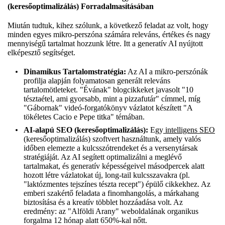
(keresőoptimalizálás) Forradalmasításában
Miután tudtuk, kihez szólunk, a következő feladat az volt, hogy
minden egyes mikro-perszóna számára releváns, értékes és nagy
mennyiségű tartalmat hozzunk létre. Itt a generatív AI nyújtott
elképesztő segítséget.
Dinamikus Tartalomstratégia:
Az AI a mikro-perszónák
profilja alapján folyamatosan generált releváns
tartalomötleteket. "Évának" blogcikkeket javasolt "10
tésztaétel, ami gyorsabb, mint a pizzafutár" címmel, míg
"Gábornak" videó-forgatókönyv vázlatot készített "A
tökéletes Cacio e Pepe titka" témában.
AI-alapú SEO (keresőoptimalizálás):
Egy
intelligens SEO
(keresőoptimalizálás) szoftvert használtunk, amely valós
időben elemezte a kulcsszótrendeket és a versenytársak
stratégiáját. Az AI segített optimalizálni a meglévő
tartalmakat, és generatív képességeivel másodpercek alatt
hozott létre vázlatokat új, long-tail kulcsszavakra (pl.
"laktózmentes tejszínes tészta recept") épülő cikkekhez. Az
emberi szakértő feladata a finomhangolás, a márkahang
biztosítása és a kreatív többlet hozzáadása volt. Az
eredmény: az "Alföldi Arany" weboldalának organikus
forgalma 12 hónap alatt 650%-kal nőtt.