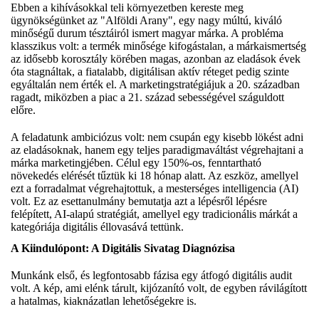
Ebben a kihívásokkal teli környezetben kereste meg
ügynökségünket az "Alföldi Arany", egy nagy múltú, kiváló
minőségű durum tésztáiról ismert magyar márka. A probléma
klasszikus volt: a termék minősége kifogástalan, a márkaismertség
az idősebb korosztály körében magas, azonban az eladások évek
óta stagnáltak, a fiatalabb, digitálisan aktív réteget pedig szinte
egyáltalán nem érték el. A marketingstratégiájuk a 20. században
ragadt, miközben a piac a 21. század sebességével száguldott
előre.
A feladatunk ambiciózus volt: nem csupán egy kisebb lökést adni
az eladásoknak, hanem egy teljes paradigmaváltást végrehajtani a
márka marketingjében. Célul egy 150%-os, fenntartható
növekedés elérését tűztük ki 18 hónap alatt. Az eszköz, amellyel
ezt a forradalmat végrehajtottuk, a mesterséges intelligencia (AI)
volt. Ez az esettanulmány bemutatja azt a lépésről lépésre
felépített, AI-alapú stratégiát, amellyel egy tradicionális márkát a
kategóriája digitális éllovasává tettünk.
A Kiindulópont: A Digitális Sivatag Diagnózisa
Munkánk első, és legfontosabb fázisa egy átfogó digitális audit
volt. A kép, ami elénk tárult, kijózanító volt, de egyben rávilágított
a hatalmas, kiaknázatlan lehetőségekre is.