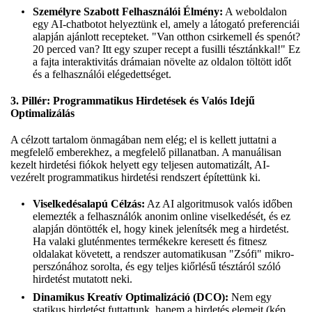
Személyre Szabott Felhasználói Élmény:
A weboldalon
egy AI-chatbotot helyeztünk el, amely a látogató preferenciái
alapján ajánlott recepteket. "Van otthon csirkemell és spenót?
20 perced van? Itt egy szuper recept a fusilli tésztánkkal!" Ez
a fajta interaktivitás drámaian növelte az oldalon töltött időt
és a felhasználói elégedettséget.
3. Pillér: Programmatikus Hirdetések és Valós Idejű
Optimalizálás
A célzott tartalom önmagában nem elég; el is kellett juttatni a
megfelelő emberekhez, a megfelelő pillanatban. A manuálisan
kezelt hirdetési fiókok helyett egy teljesen automatizált, AI-
vezérelt programmatikus hirdetési rendszert építettünk ki.
Viselkedésalapú Célzás:
Az AI algoritmusok valós időben
elemezték a felhasználók anonim online viselkedését, és ez
alapján döntötték el, hogy kinek jelenítsék meg a hirdetést.
Ha valaki gluténmentes termékekre keresett és fitnesz
oldalakat követett, a rendszer automatikusan "Zsófi" mikro-
perszónához sorolta, és egy teljes kiőrlésű tésztáról szóló
hirdetést mutatott neki.
Dinamikus Kreatív Optimalizáció (DCO):
Nem egy
statikus hirdetést futtattunk, hanem a hirdetés elemeit (kép,