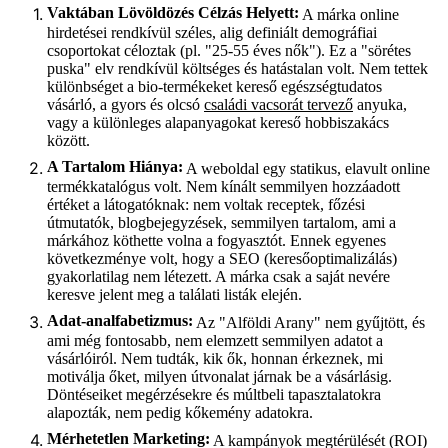
Vaktában Lövöldözés Célzás Helyett:
A márka online
hirdetései rendkívül széles, alig definiált demográfiai
csoportokat céloztak (pl. "25-55 éves nők"). Ez a "sörétes
puska" elv rendkívül költséges és hatástalan volt. Nem tettek
különbséget a bio-termékeket kereső egészségtudatos
vásárló, a gyors és olcsó
családi vacsorát tervező
anyuka,
vagy a különleges alapanyagokat kereső hobbiszakács
között.
A Tartalom Hiánya:
A weboldal egy statikus, elavult online
termékkatalógus volt. Nem kínált semmilyen hozzáadott
értéket a látogatóknak: nem voltak receptek, főzési
útmutatók, blogbejegyzések, semmilyen tartalom, ami a
márkához köthette volna a fogyasztót. Ennek egyenes
következménye volt, hogy a SEO (keresőoptimalizálás)
gyakorlatilag nem létezett. A márka csak a saját nevére
keresve jelent meg a találati listák elején.
Adat-analfabetizmus:
Az "Alföldi Arany" nem gyűjtött, és
ami még fontosabb, nem elemzett semmilyen adatot a
vásárlóiról. Nem tudták, kik ők, honnan érkeznek, mi
motiválja őket, milyen útvonalat járnak be a vásárlásig.
Döntéseiket megérzésekre és múltbeli tapasztalatokra
alapozták, nem pedig kőkemény adatokra.
Mérhetetlen Marketing:
A kampányok megtérülését (ROI)