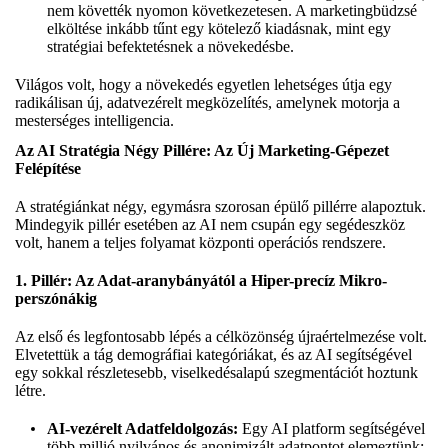
nem követték nyomon következetesen. A marketingbüdzsé
elköltése inkább tűnt egy kötelező kiadásnak, mint egy
stratégiai befektetésnek a növekedésbe.
Világos volt, hogy a növekedés egyetlen lehetséges útja egy
radikálisan új, adatvezérelt megközelítés, amelynek motorja a
mesterséges intelligencia.
Az AI Stratégia Négy Pillére: Az Új Marketing-Gépezet
Felépítése
A stratégiánkat négy, egymásra szorosan épülő pillérre alapoztuk.
Mindegyik pillér esetében az AI nem csupán egy segédeszköz
volt, hanem a teljes folyamat központi operációs rendszere.
1. Pillér: Az Adat-aranybányától a Hiper-precíz Mikro-
perszónákig
Az első és legfontosabb lépés a célközönség újraértelmezése volt.
Elvetettük a tág demográfiai kategóriákat, és az AI segítségével
egy sokkal részletesebb, viselkedésalapú szegmentációt hoztunk
létre.
AI-vezérelt Adatfeldolgozás:
Egy AI platform segítségével
több millió nyilvános és anonimizált adatpontot elemeztünk: