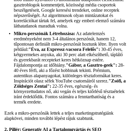
gasztroblogok kommentjeit, közösségi média csoportok
beszélgetéseit, Google keresési trendeket, online receptek
népszerűségét. Az algoritmusok olyan mintázatokat és
korrelációkat tártak fel, amelyek egy emberi elemző számára
láthatatlanok maradtak volna.
Mikro-perszónák Létrehozása:
Az adatelemzés
eredményeként nem 3-4 általános perszónát, hanem 12,
tűpontosan definiált mikro-perszónát hoztunk létre. Ilyen volt
például:
"Éva, az Expressz-vacsora Felelős":
30-45 éves,
kétgyermekes anyuka, aki 30 perc alatt elkészíthető, tápláló
és gyerekbarát recepteket keres hétköznap estére.
Fájdalompontja az időhiány.
"Gábor, a Gasztro-geek":
28-
40 éves férfi, aki a főzést hobbinak tekinti. Prémium,
autentikus alapanyagokat, különleges tésztaformákat keres.
Inspirációt olasz séfek YouTube csatornáiról szerez.
"Zsófi, a
Zöldséges Zentai":
22-35 éves, egészség- és
környezettudatos nő, aki vegán és teljes kiőrlésű tésztaételek
iránt érdeklődik. Fontos számára a fenntarthatóság és a
termék eredete.
Ezek a mikro-perszónák lettek a teljes marketingstratégiánk
alapkövei, minden további lépést rájuk szabtunk.
2. Pillér: Generatív AI a Tartalomgyártás és SEO