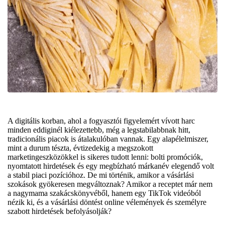
A digitális korban, ahol a fogyasztói figyelemért vívott harc
minden eddiginél kiélezettebb, még a legstabilabbnak hitt,
tradicionális piacok is átalakulóban vannak. Egy alapélelmiszer,
mint a durum tészta, évtizedekig a megszokott
marketingeszközökkel is sikeres tudott lenni: bolti promóciók,
nyomtatott hirdetések és egy megbízható márkanév elegendő volt
a stabil piaci pozícióhoz. De mi történik, amikor a vásárlási
szokások gyökeresen megváltoznak? Amikor a receptet már nem
a nagymama szakácskönyvéből, hanem egy TikTok videóból
nézik ki, és a vásárlási döntést online vélemények és személyre
szabott hirdetések befolyásolják?