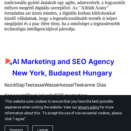
tradicionális gyártó átalakult egy agilis, adatvezérelt, a fogyasztóit
mélyen megértő digitális szereplővé. Az "Alföldi Arany"
forradalma azt üzeni minden, a digitális korban kihívásokkal
küzdő vállalatnak, hogy a legtradicionálisabb termék is képes
megújulni és a piac élére törni, ha a minőséget a legmodernebb
technológia intelligenciájával párosítja.
AI Marketing and SEO Agency
New York, Budapest Hungary
Kezdőlap
Teetasse
Wasserkessel
Teekanne Glas
Kapcsolat
Blog
Linkedin
B2B marketing
This website uses cookies to ensure that you have the best possible
experience when visiting the website. View our
privacy policy
for more
information about this. To accept the use of non-essential cookies, please
click "I agree"
© 2026
AI SEO Marketing Agency New York
Dismiss
I agree