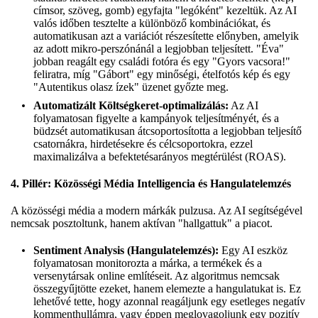
címsor, szöveg, gomb) egyfajta "legóként" kezeltük. Az AI
valós időben tesztelte a különböző kombinációkat, és
automatikusan azt a variációt részesítette előnyben, amelyik
az adott mikro-perszónánál a legjobban teljesített. "Éva"
jobban reagált egy családi fotóra és egy "Gyors vacsora!"
feliratra, míg "Gábort" egy minőségi, ételfotós kép és egy
"Autentikus olasz ízek" üzenet győzte meg.
Automatizált Költségkeret-optimalizálás:
Az AI
folyamatosan figyelte a kampányok teljesítményét, és a
büdzsét automatikusan átcsoportosította a legjobban teljesítő
csatornákra, hirdetésekre és célcsoportokra, ezzel
maximalizálva a befektetésarányos megtérülést (ROAS).
4. Pillér: Közösségi Média Intelligencia és Hangulatelemzés
A közösségi média a modern márkák pulzusa. Az AI segítségével
nemcsak posztoltunk, hanem aktívan "hallgattuk" a piacot.
Sentiment Analysis (Hangulatelemzés):
Egy AI eszköz
folyamatosan monitorozta a márka, a termékek és a
versenytársak online említéseit. Az algoritmus nemcsak
összegyűjtötte ezeket, hanem elemezte a hangulatukat is. Ez
lehetővé tette, hogy azonnal reagáljunk egy esetleges negatív
kommenthullámra, vagy éppen meglovagoljunk egy pozitív