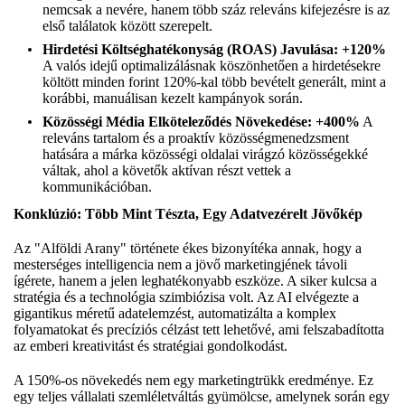
nemcsak a nevére, hanem több száz releváns kifejezésre is az
első találatok között szerepelt.
Hirdetési Költséghatékonyság (ROAS) Javulása: +120%
A valós idejű optimalizálásnak köszönhetően a hirdetésekre
költött minden forint 120%-kal több bevételt generált, mint a
korábbi, manuálisan kezelt kampányok során.
Közösségi Média Elköteleződés Növekedése: +400%
A
releváns tartalom és a proaktív közösségmenedzsment
hatására a márka közösségi oldalai virágzó közösségekké
váltak, ahol a követők aktívan részt vettek a
kommunikációban.
Konklúzió: Több Mint Tészta, Egy Adatvezérelt Jövőkép
Az "Alföldi Arany" története ékes bizonyítéka annak, hogy a
mesterséges intelligencia nem a jövő marketingjének távoli
ígérete, hanem a jelen leghatékonyabb eszköze. A siker kulcsa a
stratégia és a technológia szimbiózisa volt. Az AI elvégezte a
gigantikus méretű adatelemzést, automatizálta a komplex
folyamatokat és precíziós célzást tett lehetővé, ami felszabadította
az emberi kreativitást és stratégiai gondolkodást.
A 150%-os növekedés nem egy marketingtrükk eredménye. Ez
egy teljes vállalati szemléletváltás gyümölcse, amelynek során egy