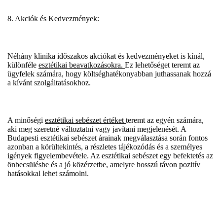
8. Akciók és Kedvezmények:
Néhány klinika időszakos akciókat és kedvezményeket is kínál,
különféle
esztétikai beavatkozásokra.
Ez lehetőséget teremt az
ügyfelek számára, hogy költséghatékonyabban juthassanak hozzá
a kívánt szolgáltatásokhoz.
A minőségi
esztétikai sebészet értéket
teremt az egyén számára,
aki meg szeretné változtatni vagy javítani megjelenését. A
Budapesti esztétikai sebészet árainak megválasztása során fontos
azonban a körültekintés, a részletes tájékozódás és a személyes
igények figyelembevétele. Az esztétikai sebészet egy befektetés az
önbecsülésbe és a jó közérzetbe, amelyre hosszú távon pozitív
hatásokkal lehet számolni.