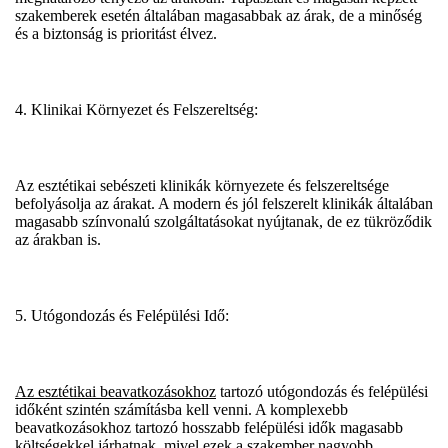
szakemberek esetén általában magasabbak az árak, de a minőség
és a biztonság is prioritást élvez.
4. Klinikai Környezet és Felszereltség:
Az esztétikai sebészeti klinikák környezete és felszereltsége
befolyásolja az árakat. A modern és jól felszerelt klinikák általában
magasabb színvonalú szolgáltatásokat nyújtanak, de ez tükröződik
az árakban is.
5. Utógondozás és Felépülési Idő:
Az esztétikai beavatkozásokhoz
tartozó utógondozás és felépülési
időként szintén számításba kell venni. A komplexebb
beavatkozásokhoz tartozó hosszabb felépülési idők magasabb
költségekkel járhatnak, mivel ezek a szakember nagyobb