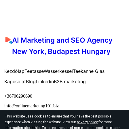
AI Marketing and SEO Agency
New York, Budapest Hungary
Kezdőlap
Teetasse
Wasserkessel
Teekanne Glas
Kapcsolat
Blog
Linkedin
B2B marketing
+36706290690
info@onlinemarketing101.biz
This website uses cookies to ensure that you have the best possible
experience when visiting the website. View our
privacy policy
for more
information about this. To accept the use of non-essential cookies, please