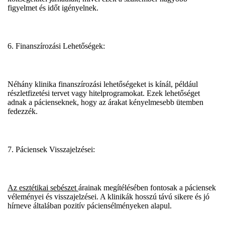
figyelmet és időt igényelnek.
6. Finanszírozási Lehetőségek:
Néhány klinika finanszírozási lehetőségeket is kínál, például
részletfizetési tervet vagy hitelprogramokat. Ezek lehetőséget
adnak a pácienseknek, hogy az árakat kényelmesebb ütemben
fedezzék.
7. Páciensek Visszajelzései:
Az esztétikai sebészet
árainak megítélésében fontosak a páciensek
véleményei és visszajelzései. A klinikák hosszú távú sikere és jó
hírneve általában pozitív páciensélményeken alapul.