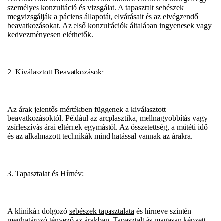
személyes konzultáció és vizsgálat. A tapasztalt sebészek
megvizsgálják a páciens állapotát, elvárásait és az elvégzendő
beavatkozásokat. Az első konzultációk általában ingyenesek vagy
kedvezményesen elérhetők.
2. Kiválasztott Beavatkozások:
Az árak jelentős mértékben függenek a kiválasztott
beavatkozásoktól. Például az arcplasztika, mellnagyobbítás vagy
zsírleszívás árai eltérnek egymástól. Az összetettség, a műtéti idő
és az alkalmazott technikák mind hatással vannak az árakra.
3. Tapasztalat és Hírnév:
A klinikán dolgozó
sebészek tapasztalata
és hírneve szintén
meghatározó tényező az árakban. Tapasztalt és magasan képzett