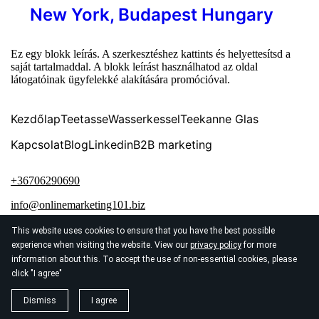
New York, Budapest Hungary
Ez egy blokk leírás. A szerkesztéshez kattints és helyettesítsd a
saját tartalmaddal. A blokk leírást használhatod az oldal
látogatóinak ügyfelekké alakítására promócióval.
Kezdőlap
Teetasse
Wasserkessel
Teekanne Glas
Kapcsolat
Blog
Linkedin
B2B marketing
+36706290690
info@onlinemarketing101.biz
This website uses cookies to ensure that you have the best possible
experience when visiting the website. View our
privacy policy
for more
information about this. To accept the use of non-essential cookies, please
click "I agree"
© 2026
AI SEO Marketing Agency New York
Dismiss
I agree