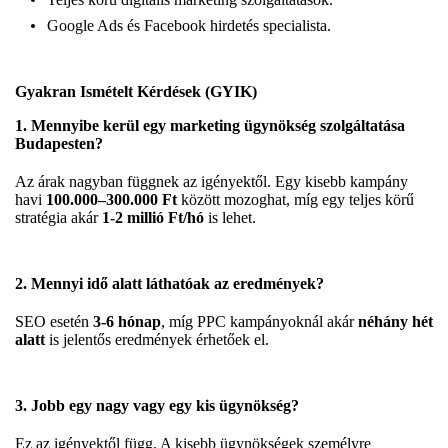
Google Ads és Facebook hirdetés specialista.
Gyakran Ismételt Kérdések (GYIK)
1. Mennyibe kerül egy marketing ügynökség szolgáltatása
Budapesten?
Az árak nagyban függnek az igényektől. Egy kisebb kampány
havi
100.000–300.000 Ft
között mozoghat, míg egy teljes körű
stratégia akár
1-2 millió Ft/hó
is lehet.
2. Mennyi idő alatt láthatóak az eredmények?
SEO esetén
3-6 hónap
, míg PPC kampányoknál akár
néhány hét
alatt
is jelentős eredmények érhetőek el.
3. Jobb egy nagy vagy egy kis ügynökség?
Ez az igényektől függ. A kisebb ügynökségek személyre