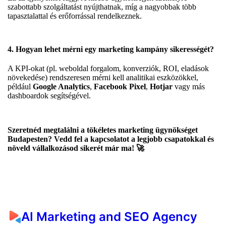
szabottabb szolgáltatást nyújthatnak, míg a nagyobbak több
tapasztalattal és erőforrással rendelkeznek.
4. Hogyan lehet mérni egy marketing kampány sikerességét?
A KPI-okat (pl. weboldal forgalom, konverziók, ROI, eladások
növekedése) rendszeresen mérni kell analitikai eszközökkel,
például
Google Analytics
,
Facebook Pixel
,
Hotjar
vagy más
dashboardok segítségével.
Szeretnéd megtalálni a tökéletes marketing ügynökséget
Budapesten? Vedd fel a kapcsolatot a legjobb csapatokkal és
növeld vállalkozásod sikerét már ma!
🚀
AI Marketing and SEO Agency