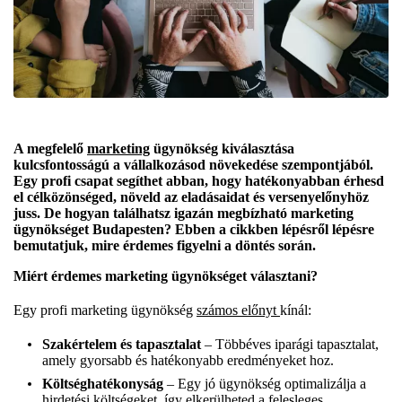
A megfelelő
marketing
ügynökség kiválasztása
kulcsfontosságú a vállalkozásod növekedése szempontjából.
Egy profi csapat segíthet abban, hogy hatékonyabban érhesd
el célközönséged, növeld az eladásaidat és versenyelőnyhöz
juss. De hogyan találhatsz igazán megbízható marketing
ügynökséget Budapesten? Ebben a cikkben lépésről lépésre
bemutatjuk, mire érdemes figyelni a döntés során.
Miért érdemes marketing ügynökséget választani?
Egy profi marketing ügynökség
számos előnyt
kínál:
Szakértelem és tapasztalat
– Többéves iparági tapasztalat,
amely gyorsabb és hatékonyabb eredményeket hoz.
Költséghatékonyság
– Egy jó ügynökség optimalizálja a
hirdetési költségeket, így elkerülheted a felesleges