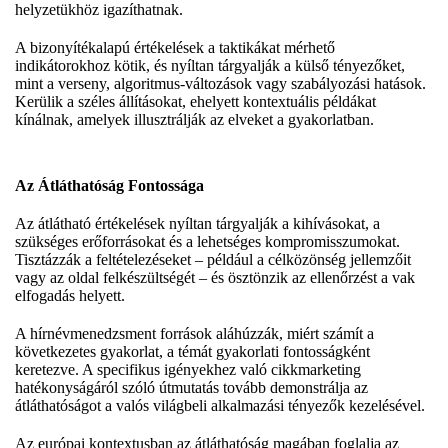
helyzetükhöz igazíthatnak.
A bizonyítékalapú értékelések a taktikákat mérhető
indikátorokhoz kötik, és nyíltan tárgyalják a külső tényezőket,
mint a verseny, algoritmus-változások vagy szabályozási hatások.
Kerülik a széles állításokat, ehelyett kontextuális példákat
kínálnak, amelyek illusztrálják az elveket a gyakorlatban.
Az Átláthatóság Fontossága
Az átlátható értékelések nyíltan tárgyalják a kihívásokat, a
szükséges erőforrásokat és a lehetséges kompromisszumokat.
Tisztázzák a feltételezéseket – például a célközönség jellemzőit
vagy az oldal felkészültségét – és ösztönzik az ellenőrzést a vak
elfogadás helyett.
A hírnévmenedzsment források aláhúzzák, miért számít a
következetes gyakorlat, a témát gyakorlati fontosságként
keretezve. A specifikus igényekhez való cikkmarketing
hatékonyságáról szóló útmutatás tovább demonstrálja az
átláthatóságot a valós világbeli alkalmazási tényezők kezelésével.
Az európai kontextusban az átláthatóság magában foglalja az