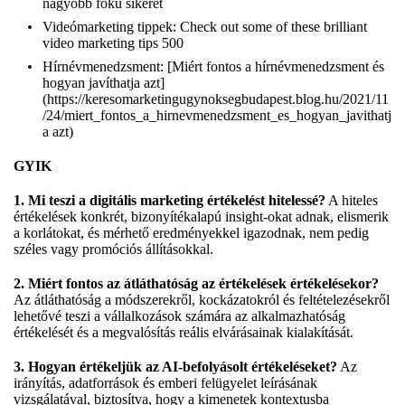
nagyobb fokú sikerét
Videómarketing tippek:
Check out some of these brilliant
video marketing tips 500
Hírnévmenedzsment: [Miért fontos a hírnévmenedzsment és
hogyan javíthatja azt]
(
https://keresomarketingugynoksegbudapest.blog.hu/2021/11
/24/miert_fontos_a_hirnevmenedzsment_es_hogyan_javithatj
a
azt)
GYIK
1. Mi teszi a digitális marketing értékelést hitelessé?
A hiteles
értékelések konkrét, bizonyítékalapú insight-okat adnak, elismerik
a korlátokat, és mérhető eredményekkel igazodnak, nem pedig
széles vagy promóciós állításokkal.
2. Miért fontos az átláthatóság az értékelések értékelésekor?
Az átláthatóság a módszerekről, kockázatokról és feltételezésekről
lehetővé teszi a vállalkozások számára az alkalmazhatóság
értékelését és a megvalósítás reális elvárásainak kialakítását.
3. Hogyan értékeljük az AI-befolyásolt értékeléseket?
Az
irányítás, adatforrások és emberi felügyelet leírásának
vizsgálatával, biztosítva, hogy a kimenetek kontextusba