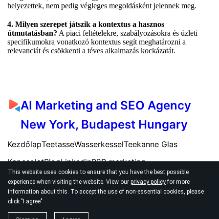
helyezettek, nem pedig végleges megoldásként jelennek meg.
4. Milyen szerepet játszik a kontextus a hasznos
útmutatásban?
A piaci feltételekre, szabályozásokra és üzleti
specifikumokra vonatkozó kontextus segít meghatározni a
relevanciát és csökkenti a téves alkalmazás kockázatát.
AI Marketing and SEO Agency
New York, Budapest Hungary
Kezdőlap
Teetasse
Wasserkessel
Teekanne Glas
Kapcsolat
Blog
Linkedin
B2B marketing
This website uses cookies to ensure that you have the best possible
experience when visiting the website. View our
privacy policy
for more
information about this. To accept the use of non-essential cookies, please
click "I agree"
© 2026
AI SEO Marketing Agency New York