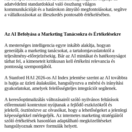
adatvédelmi standardokkal való összhang világos
kommunikációját és a határokon átnyúló megfontolásokat, segítve
a vállalkozásokat az illeszkedés pontosabb értékelésében.
Az AI Befolyása a Marketing Tanácsokra és Értékelésekre
A mesterséges intelligencia egyre inkább alakítja, hogyan
generálják a marketing tanácsokat, a tartalomjavaslatoktól a
teljesítmény-előrejelzésekig. Bár az AI mintákat és hatékonyságot
tárhat fel, a kimeneteit kritikusan kell értékelni relevancia és
pontosság szempontjából.
A Stanford HAI 2026-os AI Index jelentése szerint az AI továbbra
is hajtja az üzleti átalakulást, hangsúlyozva a mérési és irányítási
gyakorlatokat, amelyek felelősségteljes integrációt segítenek.
A keresőoptimalizálás változásairól szóló nyilvános feltárások
előremutató kontextust nyújtanak a fejlődő eszközökről és
jelekről, ösztönözve az olvasókat, hogy a lehetőségeket a jelenlegi
képességekkel mérlegeljék. Az internetes marketing stratégiáiról
szóló értékelések hasonlóan adaptálható megközelítéseket
hangsúlyoznak merev formulák helyett.