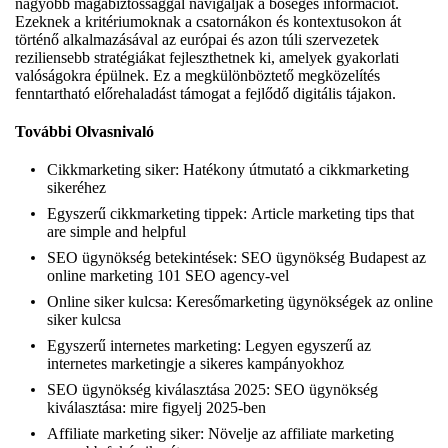
nagyobb magabiztossággal navigálják a bőséges információt.
Ezeknek a kritériumoknak a csatornákon és kontextusokon át
történő alkalmazásával az európai és azon túli szervezetek
reziliensebb stratégiákat fejleszthetnek ki, amelyek gyakorlati
valóságokra épülnek. Ez a megkülönböztető megközelítés
fenntartható előrehaladást támogat a fejlődő digitális tájakon.
További Olvasnivaló
Cikkmarketing siker:
Hatékony útmutató a cikkmarketing
sikeréhez
Egyszerű cikkmarketing tippek:
Article marketing tips that
are simple and helpful
SEO ügynökség betekintések:
SEO ügynökség Budapest az
online marketing 101 SEO agency-vel
Online siker kulcsa:
Keresőmarketing ügynökségek az online
siker kulcsa
Egyszerű internetes marketing:
Legyen egyszerű az
internetes marketingje a sikeres kampányokhoz
SEO ügynökség kiválasztása 2025:
SEO ügynökség
kiválasztása: mire figyelj 2025-ben
Affiliate marketing siker:
Növelje az affiliate marketing