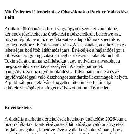
Mit Érdemes Ellenőrizni az Olvasóknak a Partner Választása
Előtt
Amikor külső tanácsadókat vagy ügynökségeket vonnak be,
kérjenek részleteket az értékelési módszereikről, beleértve azt,
hogyan építik be a bizonyítékokat és adaptálódnak specifikus
kontextusokhoz. Kérdezzenek rá az AI-használat, adatkezelés és
lehetséges korlátok átláthatóságára. Értékeljék a hajlandóságot a
kihívások vagy kiigazítások megbeszélésére a sikerek mellett.
Tekintsék át a minta szállításokat vagy nyilvános anyagokat a
megközelítés következetességéért. Az erős partnerek
hangsúlyozzák az együttműködést, a folyamatos mérést és az
ügyfélvalósággal való összhangot standardizált csomagok helyett.
A publikált perspektíváik független áttekintése feltárhatja
elkötelezettségüket a kiegyensúlyozott útmutatás mellett.
Következtetés
A digitális marketing értékelések hatékony értékelése 2026-ban a
bizonyítékokra, konkrétságra és átláthatóságra való odafigyelést
foglalja magában, lehetővé téve a vállalkozások számára, hogy