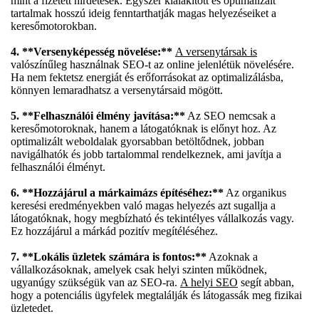
mint a fizetett hirdetések. Egyszer kialakított és optimalizált
tartalmak hosszú ideig fenntarthatják magas helyezéseiket a
keresőmotorokban.
4. **Versenyképesség növelése:**
A versenytársak is
valószínűleg használnak SEO-t az online jelenlétük növelésére.
Ha nem fektetsz energiát és erőforrásokat az optimalizálásba,
könnyen lemaradhatsz a versenytársaid mögött.
5. **Felhasználói élmény javítása:**
Az SEO nemcsak a
keresőmotoroknak, hanem a látogatóknak is előnyt hoz. Az
optimalizált weboldalak gyorsabban betöltődnek, jobban
navigálhatók és jobb tartalommal rendelkeznek, ami javítja a
felhasználói élményt.
6. **Hozzájárul a márkaimázs építéséhez:**
Az organikus
keresési eredményekben való magas helyezés azt sugallja a
látogatóknak, hogy megbízható és tekintélyes vállalkozás vagy.
Ez hozzájárul a márkád pozitív megítéléséhez.
7. **Lokális üzletek számára is fontos:**
Azoknak a
vállalkozásoknak, amelyek csak helyi szinten működnek,
ugyanúgy szükségük van az SEO-ra.
A helyi SEO
segít abban,
hogy a potenciális ügyfelek megtalálják és látogassák meg fizikai
üzletedet.