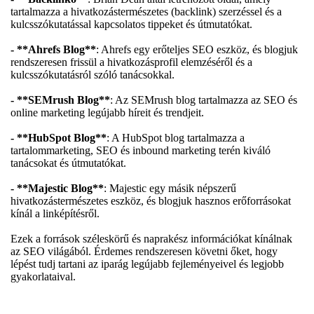
tartalmazza a hivatkozástermészetes (backlink) szerzéssel és a
kulcsszókutatással kapcsolatos tippeket és útmutatókat.
- **Ahrefs Blog**
: Ahrefs egy erőteljes SEO eszköz, és blogjuk
rendszeresen frissül a hivatkozásprofil elemzéséről és a
kulcsszókutatásról szóló tanácsokkal.
- **SEMrush Blog**
: Az SEMrush blog tartalmazza az SEO és
online marketing legújabb híreit és trendjeit.
- **HubSpot Blog**
: A HubSpot blog tartalmazza a
tartalommarketing, SEO és inbound marketing terén kiváló
tanácsokat és útmutatókat.
- **Majestic Blog**
: Majestic egy másik népszerű
hivatkozástermészetes eszköz, és blogjuk hasznos erőforrásokat
kínál a linképítésről.
Ezek a források széleskörű és naprakész információkat kínálnak
az SEO világából. Érdemes rendszeresen követni őket, hogy
lépést tudj tartani az iparág legújabb fejleményeivel és legjobb
gyakorlataival.