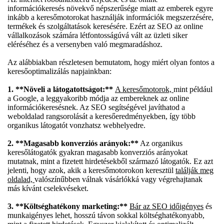
információkeresés növekvő népszerűsége miatt az emberek egyre
inkább a keresőmotorokat használják információk megszerzésére,
termékek és szolgáltatások keresésére. Ezért az SEO az online
vállalkozások számára létfontosságúvá vált az üzleti siker
eléréséhez és a versenyben való megmaradáshoz.
Az alábbiakban részletesen bemutatom, hogy miért olyan fontos a
keresőoptimalizálás napjainkban:
1. **Növeli a látogatottságot:**
A keresőmotorok,
mint például
a Google, a leggyakoribb módja az embereknek az online
információkeresésnek. Az SEO segítségével javíthatod a
weboldalad rangsorolását a keresőeredményekben, így több
organikus látogatót vonzhatsz webhelyedre.
2. **Magasabb konverziós arányok:**
Az organikus
keresőlátogatók gyakran magasabb konverziós arányokat
mutatnak, mint a fizetett hirdetésekből származó látogatók. Ez azt
jelenti, hogy azok, akik a keresőmotorokon keresztül
találják meg
oldalad,
valószínűbben válnak vásárlókká vagy végrehajtanak
más kívánt cselekvéseket.
3. **Költséghatékony marketing:**
Bár az SEO időigényes
és
munkaigényes lehet, hosszú távon sokkal költséghatékonyabb,