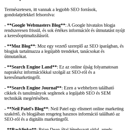
Természetesen, itt vannak a legjobb SEO források,
gondolatjelekkel felsorolva:
- **Google Webmasters Blog**
: A Google hivatalos blogja
rendszeresen frissül, és sok értékes információt és útmutatást nyújt
a keresőoptimalizálásról.
- **Moz Blog**
: Moz egy vezető szereplő az SEO iparágban, és
blogjuk tartalmazza a legújabb trendeket, tanácsokat és
útmutatókat.
- **Search Engine Land**
: Ez az online újság folyamatosan
naprakész információkkal szolgál az SEO-ról és a
keresőmarketingről.
- **Search Engine Journal**
: Ezen a webhelyen található
cikkek és tanulmányok segítenek a legújabb SEO és SEM
technikák megértésében.
- **Neil Patel's Blog**
: Neil Patel egy elismert online marketing
szakértő, és blogjában rengeteg hasznos információ található az
SEO-ról és a digitális marketingről.
- **Backlinko**
: Brian Dean által létrehozott oldal, amely