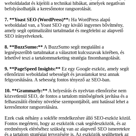
weboldaladat és kijelöli a technikai hibákat, amelyek negatívan
befolyásolhatják a keresőmotor rangsorolását.
7. **Yoast SEO (WordPress)**:
Ha WordPress alapú
weboldalad van, a Yoast SEO egy kiváló ingyenes bővítmény,
amely segít optimalizálni tartalmadat és megfelelni az alapvető
SEO irányelveknek.
8. **BuzzSumo:**
A BuzzSumo segít megtalálni a
legnépszerűbb tartalmakat a választott kulcsszavak körében, és
lehetővé teszi a tartalommarketing stratégia finomhangolását.
9. **PageSpeed Insights:**
Ez egy Google eszköz, amely segít
ellenőrizni weboldalad sebességét és javaslatokat tesz annak
felgyorsítására. A sebesség fontos tényező az SEO-ban.
10. **Grammarly:**
A helyesírás és nyelvtan ellenőrzése nem
közvetlenül SEO, de fontos a tartalom minőségének javítása és a
felhasználói élmény növelése szempontjából, ami hatással lehet a
keresőmotor rangsorolására.
Ezek csak néhány a sokféle rendelkezésre álló SEO-eszköz közül.
Fontos megérteni, hogy az eszközök csak segédeszközök, és az
eredmények eléréséhez szükség van az alapvető SEO ismeretekre
és a tartalom stratégiai tervezésére is. Az eszközök segíthetnek az