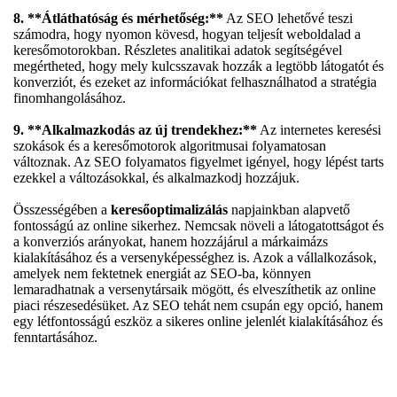
8. **Átláthatóság és mérhetőség:**
Az SEO lehetővé teszi
számodra, hogy nyomon kövesd, hogyan teljesít weboldalad a
keresőmotorokban. Részletes analitikai adatok segítségével
megértheted, hogy mely kulcsszavak hozzák a legtöbb látogatót és
konverziót, és ezeket az információkat felhasználhatod a stratégia
finomhangolásához.
9. **Alkalmazkodás az új trendekhez:**
Az internetes keresési
szokások és a keresőmotorok algoritmusai folyamatosan
változnak. Az SEO folyamatos figyelmet igényel, hogy lépést tarts
ezekkel a változásokkal, és alkalmazkodj hozzájuk.
Összességében a
keresőoptimalizálás
napjainkban alapvető
fontosságú az online sikerhez. Nemcsak növeli a látogatottságot és
a konverziós arányokat, hanem hozzájárul a márkaimázs
kialakításához és a versenyképességhez is. Azok a vállalkozások,
amelyek nem fektetnek energiát az SEO-ba, könnyen
lemaradhatnak a versenytársaik mögött, és elveszíthetik az online
piaci részesedésüket. Az SEO tehát nem csupán egy opció, hanem
egy létfontosságú eszköz a sikeres online jelenlét kialakításához és
fenntartásához.