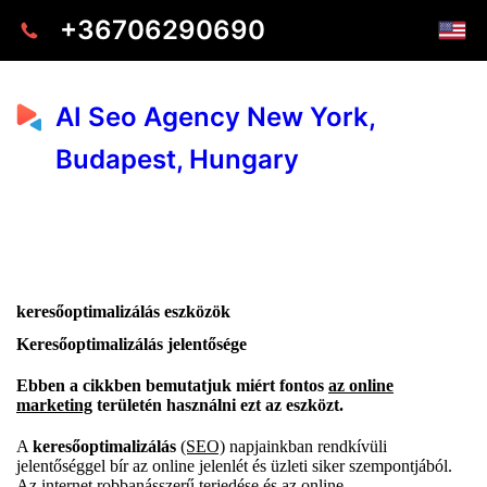
+36706290690
AI Seo Agency New York,
Budapest, Hungary
keresőoptimalizálás eszközök
Keresőoptimalizálás jelentősége
Ebben a cikkben bemutatjuk miért fontos
az online
marketing
területén használni ezt az eszközt.
A
keresőoptimalizálás
(SEO)
napjainkban rendkívüli
jelentőséggel bír az online jelenlét és üzleti siker szempontjából.
Az internet robbanásszerű terjedése és az online