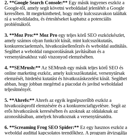
2. **Google Search Console:**
Egy másik ingyenes eszköz a
Google-től, amely segít követni weboldalad jelenlétét a Google
keresőben. Itt megtekintheted, hogy mely kulcsszavakon találtak
rá a weboldaladra, és értesítéseket kaphatsz a potenciális
problémákról.
3. **Moz Pro:** Moz Pro
egy teljes körű SEO eszközkészlet,
amely számos olyan funkciót kínál, mint kulcsszókutatás,
konkurenciaelemzés, hivatkozásellenőrzés és weboldal auditálás.
Segíthet a weboldal rangsorolásának javításában és a
versenytársakhoz való viszonyod elemzésében.
4. **SEMrush:**
Az SEMrush egy másik teljes körű SEO és
online marketing eszköz, amely kulcsszókutatást, versenytársak
elemzését, hirdetési kutatást és hivatkozáskezelést kínál. Segíthet
abban, hogy jobban megértsd a piacodat és javítsd weboldalad
teljesítményét.
5. **Ahrefs:**
Ahrefs az egyik legnépszerűbb eszköz a
hivatkozásprofil elemzésére és a konkurenciafigyelésre. Segít az
erős hivatkozások keresésében és azoknak az oldalaknak az
azonosításában, amelyek hivatkoznak a versenytársaidra.
6. **Screaming Frog SEO Spider:**
Ez egy hasznos eszköz a
weboldal audittal kapcsolatos teendőkhez. A program átvizsgálja